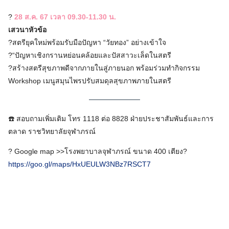
?
28 ส.ค. 67 เวลา 09.30-11.30 น.
เสวนาหัวข้อ
?สตรียุคใหม่พร้อมรับมือปัญหา “วัยทอง” อย่างเข้าใจ
?“ปัญหาเชิงกรานหย่อนคล้อยและปัสสาวะเล็ดในสตรี
?สร้างสตรีสุขภาพดีจากภายในสู่ภายนอก พร้อมร่วมทำกิจกรรม
Workshop เมนูสมุนไพรปรับสมดุลสุขภาพภายในสตรี
☎️ สอบถามเพิ่มเติม โทร 1118 ต่อ 8828 ฝ่ายประชาสัมพันธ์และการ
ตลาด ราชวิทยาลัยจุฬาภรณ์
Search
? Google map >>โรงพยาบาลจุฬาภรณ์ ขนาด 400 เตียง?
for:
https://goo.gl/maps/HxUEULW3NBz7RSCT7