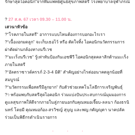
รักษาสุดไอคอนิก”จากทีมแพทย์ศูนย์สุขภาพสตรี โรงพยาบาลจุฬาภรณ์
?
27 ส.ค. 67 เวลา 09.30 – 11.00 น.
เสวนาหัวข้อ
?“โรคภายในสตรี” อาการแบบไหนต้องการบอกอะไรเรา
?“เนื้องอกมดลูก” จะเก็บเธอไว้ หรือ ตัดใจทิ้ง ไอคอนิกนวัตกรรมการ
ผ่าตัดผ่านกล้องทางนรีเวช
?“มะเร็งนรีเวช” รู้เท่าทันป้องกันเอชพีวี ไอคอนิกสุดคลาสิกต้านมะเร็ง
ภายในสตรี
?“อัลตราซาวด์ครรภ์ 2-3-4 มิติ” สำคัญอย่างไรต่ออนาคตลูกน้อยที่
สมบูรณ์
?“นวัตกรรมเพื่อสตรีมีลูกยาก” กับตัวช่วยเทคโนโลยีการเจริญพันธุ์
?✨พร้อมพบกับสตรีสุดไอคอนิก ร่วมแบ่งปันประสบการณ์มุมมองการ
ดูแลสุขภาพให้ดีจากภายในสู่ภายนอกกับคุณหมอเจี๊ยบ-ลลนา ก้องธรนิ
นทร์ โดยมี คุณหมอก้อง-สรวิชญ์ สุบุญ และพญ.กตัญญุตา นาคปลัค
ร่วมเป็นพิธีกรดำเนินรายการ