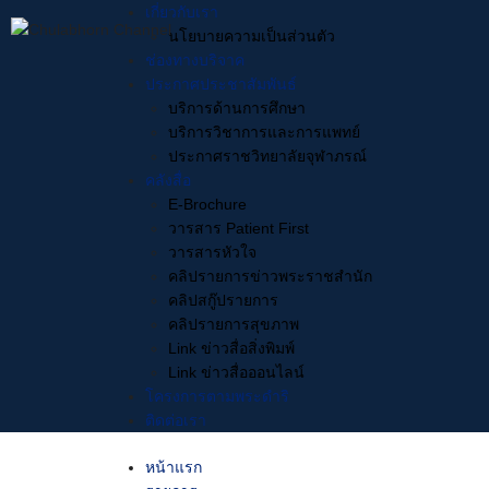
Skip
เกี่ยวกับเรา
to
นโยบายความเป็นส่วนตัว
content
ช่องทางบริจาค
ประกาศประชาสัมพันธ์
บริการด้านการศึกษา
บริการวิชาการและการแพทย์
Search
ประกาศราชวิทยาลัยจุฬาภรณ์
for:
คลังสื่อ
E-Brochure
วารสาร Patient First
20 พฤศจิกายน
วารสารหัวใจ
ในวันเบาหวา
คลิปรายการข่าวพระราชสำนัก
คลิปสกู๊ปรายการ
29 October 2020
ข่า
คลิปรายการสุขภาพ
Link ข่าวสื่อสิ่งพิมพ์
Link ข่าวสื่อออนไลน์
Facebook
โครงการตามพระดำริ
ติดต่อเรา
20 พฤศจิกายน 2562 : ใ
หน้าแรก
กิจกรรม “ครอบครัวปลอดเ