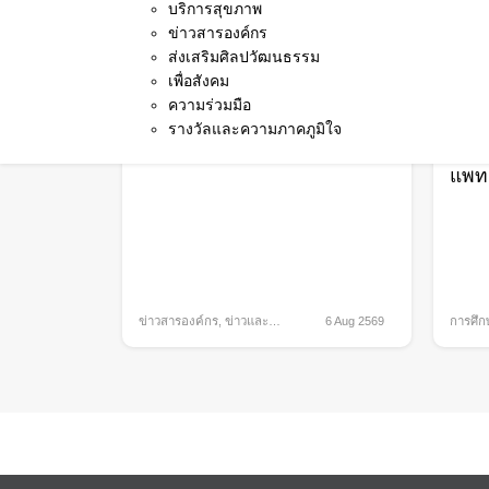
“Radiation Safety in Medical
ดร.แ
บริการสุขภาพ
Application 2569” ยกระดับ
ฤาชั
ข่าวสารองค์กร
ส่งเสริมศิลปวัฒนธรรม
มาตรฐานความปลอดภัยทาง
และว
เพื่อสังคม
รังสี เสริมศักยภาพบุคลากร
แพท
ความร่วมมือ
ทางการแพทย์อย่างเข้มข้น
เนื่
รางวัลและความภาคภูมิใจ
เป็น
แพท
ข่าวสารองค์กร
,
ข่าวและ
6 Aug 2569
การศึก
กิจกรรม
กิจกรร
ภาคภูม