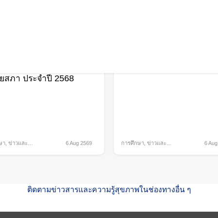
พทย์หญิง กฤตชญา ฤทธิ์
อรรควุฒิวาณิชย์ นักศึกษา
ย หัวหน้าสำนักวิชาการ
แพทย์ชั้นปีที่ 6 ได้รับคัดเล
ิจัยบูรณาการ คณะ
เป็น “นักศึกษาแพทย์ดีเด่น
ยศาสตร์ศรีสวางควัฒน
แพทยสภา ประจำปี 2568
องในโอกาสได้รับคัดเลือก
 “อาจารย์แพทย์ดีเด่น” จาก
ยสภา ประจำปี 2568
ษา
,
ข่าวและ
6 Aug 2569
การศึกษา
,
ข่าวและ
6 Aug
ม
,
รางวัลและความ
กิจกรรม
,
รางวัลและความ
ิใจ
ภาคภูมิใจ
ติดตามข่าวสารและความรู้สุขภาพในช่องทางอื่น ๆ
Chulabhorn Hospital
Chulabhorn Hospital
CRA CHULABHORN Channe