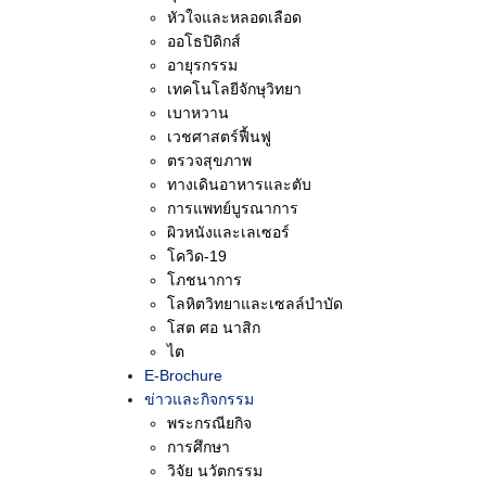
ไต, อายุรแพทย์เฉพาะทางโ
หัวใจและหลอดเลือด
บริการเป็นจำนวนมาก
ออโธปิดิกส์
อายุรกรรม
เทคโนโลยีจักษุวิทยา
เบาหวาน
เวชศาสตร์ฟื้นฟู
ตรวจสุขภาพ
ทางเดินอาหารและตับ
การแพทย์บูรณาการ
ผิวหนังและเลเซอร์
โควิด-19
โภชนาการ
โลหิตวิทยาและเซลล์บำบัด
โสต ศอ นาสิก
ไต
E-Brochure
ข่าวและกิจกรรม
พระกรณียกิจ
โรงพยาบาลจุฬาภรณ์ ราช
ราชว
การศึกษา
วิทยาลัยจุฬาภรณ์ จัดการอบรม
ความ
วิจัย นวัตกรรม