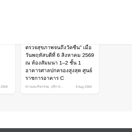
เสริมสุขภาวะองค์กรอย่างต่อ
ือก
เนื่อง ร่วมกิจกรรมเสริมสร้าง
” จาก
เครือข่ายผู้สร้างความสุข (นัก
สร้างสุของค์กร) บรรยายพิเศษ
ในหัวข้อ “Healthy 360° ดูแล
สุขภาพครบทุกมิติ ตั้งแต่การ
ตรวจสุขภาพจนถึงวัคซีน” เมื่อ
วันพฤหัสบดีที่ 6 สิงหาคม 2569
ณ ห้องสัมมนา 1–2 ชั้น 1
อาคารศาลปกครองสูงสุด ศูนย์
ราชการอาคาร C
 2569
ข่าวและกิจกรรม
,
บริการ
6 Aug 2569
สุขภาพ
l