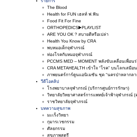
รายการ
ครอบครัวคือส่วนสำคัญ
The Blood
จุฬาภรณ์ จึงได้จัดมหก
Health for FUN เฮลท์ ฟ.ฟัน
วิทยาลัยจุฬาภรณ์ เป็น
Food Fit For Fine
ธัชนันท์ พรธารักษ์เจริญ
ORTHOPEDICS▶️PLAYLIST
ARE YOU OK ? สบายดีหรือเปล่า
ต่อมไร้ท่อและเมตะบอลิ 
Health You Know by CRA
แพทย์ผู้เชี่ยวชาญด้านศ
พบหมอเด็กจุฬาภรณ์
รานุวัฒน์ชัย แพทย์ผู้เชี
ท่องโรคกับหมอจุฬาภรณ์
ปรึกษาและขึ้นเวทีเสวน
PCCMS MED – MOMENT พลังขับเคลื่อนเพื่อนร
ทางตา โรคทางไต โรคทาง
CRA METAHEALTH เข้าใจ “โรค” บนโลกเสมือน
ป่วยเบาหวาน
ภาพยนตร์การ์ตูนแอนิเมชัน ชุด “นครป่าหลากลา
วีดีโอคลิป
เพื่อรณรงค์ให้ประชาชนเก
โรงพยาบาลจุฬาภรณ์ (บริการศูนย์การรักษา)
ที่บ้าน และโรคแทรกซ้อนท
วิทยาลัยวิทยาศาสตร์การแพทย์เจ้าฟ้าจุฬาภรณ์ (
ประสบการณ์ภาวะน้ำตาลพ
ราชวิทยาลัยจุฬาภรณ์
ไม่เสียค่าใช้จ่าย อาท
บทความสุขภาพ
มะเร็งวิทยา
บริการตรวจวัดปริมาณไ
กุมารเวชกรรม
กำลังกายสำหรับผู้ป่วยเ
ศัลยกรรม
เฉพาะทางสหสาขามาร่วมใ
สุขภาพสตรี