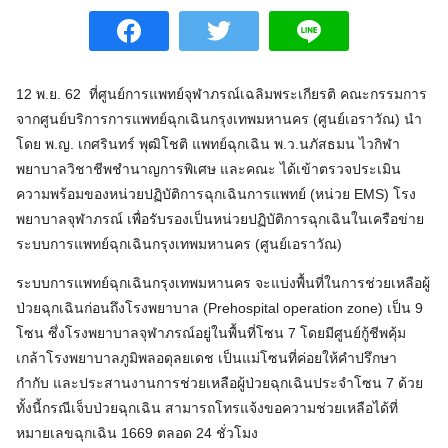
12 พ.ย. 62 ที่ศูนย์การแพทย์จุฬาภรณ์เฉลิมพระเกียรติ คณะกรรมการ
จากศูนย์บริการการแพทย์ฉุกเฉินกรุงเทพมหานคร (ศูนย์เอราวัณ) นำ
โดย พ.ญ. เกศรินทร์ พุฒิโชติ แพทย์ฉุกเฉิน พ.ว.นภัสธมน ไวกิฬา
พยาบาลวิชาชีพชำนาญการพิเศษ และคณะ ได้เข้าตรวจประเมิน
ความพร้อมของหน่วยปฏิบัติการฉุกเฉินการแพทย์ (หน่วย EMS) โรง
พยาบาลจุฬาภรณ์ เพื่อรับรองเป็นหน่วยปฏิบัติการฉุกเฉินในเครือข่าย
ระบบการแพทย์ฉุกเฉินกรุงเทพมหานคร (ศูนย์เอราวัณ)
ระบบการแพทย์ฉุกเฉินกรุงเทพมหานคร จะแบ่งพื้นที่ในการช่วยเหลือผู้
ป่วยฉุกเฉินก่อนถึงโรงพยาบาล (Prehospital operation zone) เป็น 9
โซน ซึ่งโรงพยาบาลจุฬาภรณ์อยู่ในพื้นที่โซน 7 โดยมีศูนย์กู้ชีพคุ้ม
เกล้าโรงพยาบาลภูมิพลอดุลยเดช เป็นแม่โซนที่ค่อยให้คำปรึกษา
กำกับ และประสานงานการช่วยเหลือผู้ป่วยฉุกเฉินประจำโซน 7 ด้วย
ทั้งนี้กรณีเจ็บป่วยฉุกเฉิน สามารถโทรแจ้งขอความช่วยเหลือได้ที่
หมายเลขฉุกเฉิน 1669 ตลอด 24 ชั่วโมง