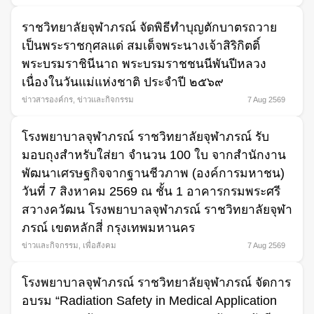
ราชวิทยาลัยจุฬาภรณ์ จัดพิธีทำบุญตักบาตรถวาย
เป็นพระราชกุศลแด่ สมเด็จพระนางเจ้าสิริกิตติ์
พระบรมราชินีนาถ พระบรมราชชนนีพันปีหลวง
เนื่องในวันแม่แห่งชาติ ประจำปี ๒๕๖๙
Search
ข่าวสารองค์กร
,
ข่าวและกิจกรรม
7 Aug 2569
for:
โรงพยาบาลจุฬาภรณ์ ราชวิทยาลัยจุฬาภรณ์ รับ
มอบถุงสำหรับใส่ยา จำนวน 100 ใบ จากสำนักงาน
พัฒนาเศรษฐกิจจากฐานชีวภาพ (องค์การมหาชน)
วันที่ 7 สิงหาคม 2569 ณ ชั้น 1 อาคารกรมพระศรี
สวางควัฒน โรงพยาบาลจุฬาภรณ์ ราชวิทยาลัยจุฬา
ภรณ์ เขตหลักสี่ กรุงเทพมหานคร
ข่าวและกิจกรรม
,
เพื่อสังคม
7 Aug 2569
โรงพยาบาลจุฬาภรณ์ ราชวิทยาลัยจุฬาภรณ์ จัดการ
อบรม “Radiation Safety in Medical Application