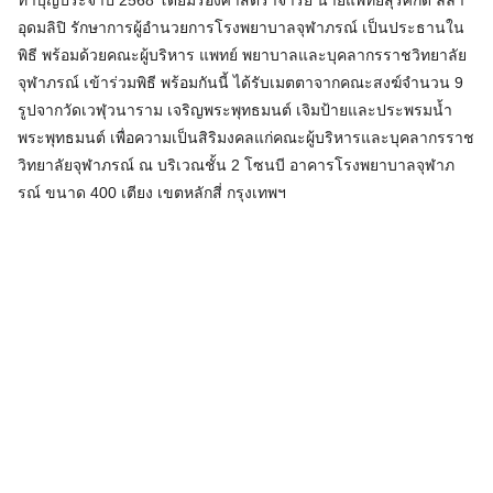
ทำบุญประจำปี 2568 โดยมีรองศาสตราจารย์ นายแพทย์สุรศักดิ์ ลีลา
อุดมลิปิ รักษาการผู้อำนวยการโรงพยาบาลจุฬาภรณ์ เป็นประธานใน
พิธี พร้อมด้วยคณะผู้บริหาร แพทย์ พยาบาลและบุคลากรราชวิทยาลัย
จุฬาภรณ์ เข้าร่วมพิธี พร้อมกันนี้ ได้รับเมตตาจากคณะสงฆ์จำนวน 9
รูปจากวัดเวฬุวนาราม เจริญพระพุทธมนต์ เจิมป้ายและประพรมน้ำ
พระพุทธมนต์ เพื่อความเป็นสิริมงคลแก่คณะผู้บริหารและบุคลากรราช
วิทยาลัยจุฬาภรณ์ ณ บริเวณชั้น 2 โซนบี อาคารโรงพยาบาลจุฬาภ
รณ์ ขนาด 400 เตียง เขตหลักสี่ กรุงเทพฯ