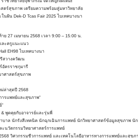
ชวิทยาลัยจุฬาภรณ์ จัดใหญ่❗️จัดเต็ม❗️
สตร์สุขภาพ เตรียมความพร้อมสู่มหาวิทยาลัย
ในฝัน Dek-D Tcas Fair 2025 ไบเทคบางนา
ุดท้าย 27 เมษายน 2568 เวลา 9:00 – 15:00 น.
ง และครูแนะแนว
8 Hall EH98 ไบเทคบางนา
รีสวางควัฒน
อัครราชกุมารี
ยาศาสตร์สุขภาพ
ม่ล่าสุดปี 2568
การแพทย์และสุขภาพ”
์”
 พูดคุยกับอาจารย์และรุ่นพี่
บาล นักรังสีเทคนิค นักฉุกเฉินการแพทย์ นักวิทยาศาสตร์ข้อมูลสุขภาพ นั
และนวัตกรรมวิทยาศาสตร์การแพทย์
่ 2568 วิศวกรรมชีวการแพทย์ และเทคโนโลยีอาหารทางการแพทย์และสุขภ