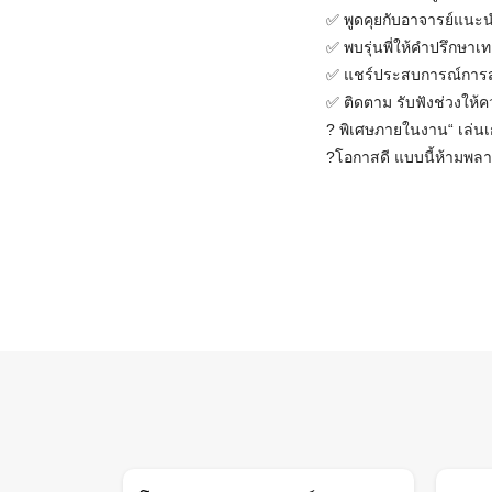
✅ พูดคุยกับอาจารย์แน
✅ พบรุ่นพี่ให้คำปรึกษาเ
✅ แชร์ประสบการณ์การสอ
✅ ติดตาม รับฟังช่วงให้ค
? พิเศษภายในงาน“ เล่นเ
?โอกาสดี แบบนี้ห้ามพลาด!