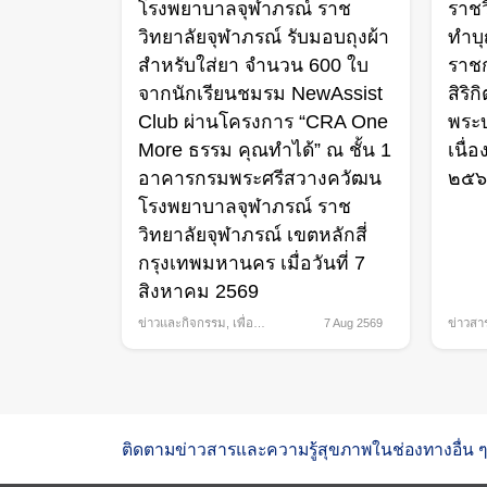
โรงพยาบาลจุฬาภรณ์ ราช
ราชว
วิทยาลัยจุฬาภรณ์ รับมอบถุงผ้า
ทำบ
สำหรับใส่ยา จำนวน 600 ใบ
ราชก
จากนักเรียนชมรม NewAssist
สิริ
Club ผ่านโครงการ “CRA One
พระ
More ธรรม คุณทำได้” ณ ชั้น 1
เนื่
อาคารกรมพระศรีสวางควัฒน
๒๕
โรงพยาบาลจุฬาภรณ์ ราช
วิทยาลัยจุฬาภรณ์ เขตหลักสี่
กรุงเทพมหานคร เมื่อวันที่ 7
สิงหาคม 2569
ข่าวและกิจกรรม
,
เพื่อ
7 Aug 2569
ข่าวสา
สังคม
กิจกรร
ติดตามข่าวสารและความรู้สุขภาพในช่องทางอื่น ๆ