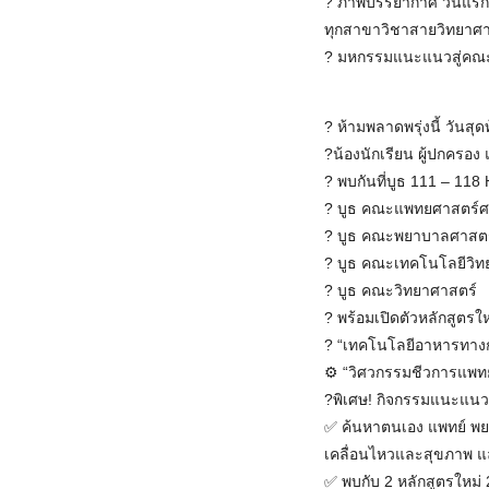
? ภาพบรรยากาศ วันแรก รา
ทุกสาขาวิชาสายวิทยาศา
? มหกรรมแนะแนวสู่คณะ
? ห้ามพลาดพรุ่งนี้ วันส
?น้องนักเรียน ผู้ปกครอ
? พบกันที่บูธ 111 – 11
? บูธ คณะแพทยศาสตร์ศ
? บูธ คณะพยาบาลศาสตร์
? บูธ คณะเทคโนโลยีวิท
? บูธ คณะวิทยาศาสตร์
? พร้อมเปิดตัวหลักสูตรให
? “เทคโนโลยีอาหารทาง
⚙️ “วิศวกรรมชีวการแพทย
?พิเศษ! กิจกรรมแนะแนว &
✅ ค้นหาตนเอง แพทย์ พยา
เคลื่อนไหวและสุขภาพ 
✅ พบกับ 2 หลักสูตรใหม