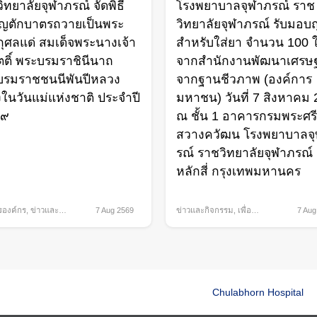
ิทยาลัยจุฬาภรณ์ จัดพิธี
โรงพยาบาลจุฬาภรณ์ ราช
ุญตักบาตรถวายเป็นพระ
วิทยาลัยจุฬาภรณ์ รับมอบถ
ุศลแด่ สมเด็จพระนางเจ้า
สำหรับใส่ยา จำนวน 100 
กิตติ์ พระบรมราชินีนาถ
จากสำนักงานพัฒนาเศรษฐ
บรมราชชนนีพันปีหลวง
จากฐานชีวภาพ (องค์การ
องในวันแม่แห่งชาติ ประจำปี
มหาชน) วันที่ 7 สิงหาคม
๖๙
ณ ชั้น 1 อาคารกรมพระศรี
สวางควัฒน โรงพยาบาลจ
รณ์ ราชวิทยาลัยจุฬาภรณ์
หลักสี่ กรุงเทพมหานคร
รองค์กร
,
ข่าวและ
7 Aug 2569
ข่าวและกิจกรรม
,
เพื่อ
7 Aug
ม
สังคม
Chulabhorn Hospital