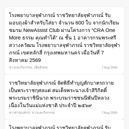
โรงพยาบาลจุฬาภรณ์ ราชวิทยาลัยจุฬาภรณ์ รับ
มอบถุงผ้าสำหรับใส่ยา จำนวน 600 ใบ จากนักเรียน
ชมรม NewAssist Club ผ่านโครงการ “CRA One
More ธรรม คุณทำได้” ณ ชั้น 1 อาคารกรมพระศรี
สวางควัฒน โรงพยาบาลจุฬาภรณ์ ราชวิทยาลัยจุฬา
ภรณ์ เขตหลักสี่ กรุงเทพมหานคร เมื่อวันที่ 7
สิงหาคม 2569
ข่าวและกิจกรรม
,
เพื่อสังคม
7 Aug 2569
Search
for:
ราชวิทยาลัยจุฬาภรณ์ จัดพิธีทำบุญตักบาตรถวาย
เป็นพระราชกุศลแด่ สมเด็จพระนางเจ้าสิริกิตติ์
พระบรมราชินีนาถ พระบรมราชชนนีพันปีหลวง
เนื่องในวันแม่แห่งชาติ ประจำปี ๒๕๖๙
ข่าวสารองค์กร
,
ข่าวและกิจกรรม
7 Aug 2569
โรงพยาบาลจุฬาภรณ์ ราชวิทยาลัยจุฬาภรณ์ รับ