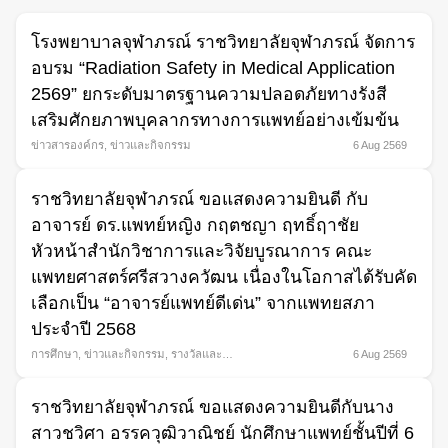
โรงพยาบาลจุฬาภรณ์ ราชวิทยาลัยจุฬาภรณ์ จัดการ
อบรม “Radiation Safety in Medical Application
2569” ยกระดับมาตรฐานความปลอดภัยทางรังสี
เสริมศักยภาพบุคลากรทางการแพทย์อย่างเข้มข้น
ข่าวสารองค์กร
,
ข่าวและกิจกรรม
6 Aug 2569
ราชวิทยาลัยจุฬาภรณ์ ขอแสดงความยินดี กับ
อาจารย์ ดร.แพทย์หญิง กฤตชญา ฤทธิ์ฤาชัย
หัวหน้าสำนักวิชาการและวิจัยบูรณาการ คณะ
Search
แพทยศาสตร์ศรีสวางควัฒน เนื่องในโอกาสได้รับคัด
for:
เลือกเป็น “อาจารย์แพทย์ดีเด่น” จากแพทยสภา
ประจำปี 2568
การศึกษา
,
ข่าวและกิจกรรม
,
รางวัลและ
6 Aug 2569
ความภาคภูมิใจ
ราชวิทยาลัยจุฬาภรณ์ ขอแสดงความยินดีกับนาง
สาวชวิศา อรรควุฒิวาณิชย์ นักศึกษาแพทย์ชั้นปีที่ 6