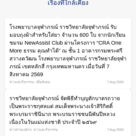
เรื่องที่ใกล้เคียง
โรงพยาบาลจุฬาภรณ์ ราชวิทยาลัยจุฬาภรณ์ รับ
มอบถุงผ้าสำหรับใส่ยา จำนวน 600 ใบ จากนักเรียน
ชมรม NewAssist Club ผ่านโครงการ “CRA One
More ธรรม คุณทำได้” ณ ชั้น 1 อาคารกรมพระศรี
สวางควัฒน โรงพยาบาลจุฬาภรณ์ ราชวิทยาลัยจุฬา
ภรณ์ เขตหลักสี่ กรุงเทพมหานคร เมื่อวันที่ 7
สิงหาคม 2569
ข่าวและกิจกรรม
,
เพื่อสังคม
7 Aug 2569
ราชวิทยาลัยจุฬาภรณ์ จัดพิธีทำบุญตักบาตรถวาย
เป็นพระราชกุศลแด่ สมเด็จพระนางเจ้าสิริกิตติ์
พระบรมราชินีนาถ พระบรมราชชนนีพันปีหลวง
เนื่องในวันแม่แห่งชาติ ประจำปี ๒๕๖๙
ข่าวสารองค์กร
,
ข่าวและกิจกรรม
7 Aug 2569