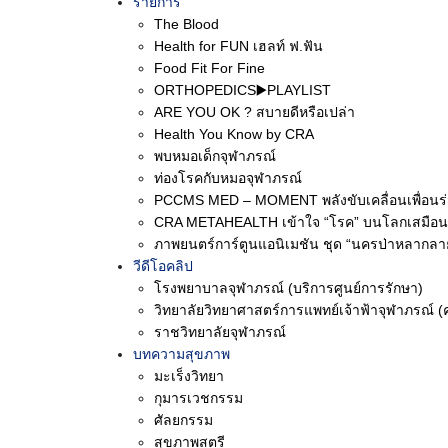
รายการ
The Blood
พบกับเรา คณะนวัตกรรม
Health for FUN เฮลท์ ฟ.ฟัน
🥦 หลักสูตรวิทยาศาสตร
Food Fit For Fine
ORTHOPEDICS▶️PLAYLIST
ประจำหลักสูตรสุดใจดี 
ARE YOU OK ? สบายดีหรือเปล่า
📅 วันที่: 25 – 26 เมษา
Health You Know by CRA
🕘 เวลา: 09.00 – 17.00 
พบหมอเด็กจุฬาภรณ์
ท่องโรคกับหมอจุฬาภรณ์
📍 สถานที่: บูธ 73 – 7
PCCMS MED – MOMENT พลังขับเคลื่อนเพื่อนร
🚆 เดินทางสะดวก! โดย 
CRA METAHEALTH เข้าใจ “โรค” บนโลกเสมือน
💬 สอบถามข้อมูลเพิ่มเติม
ภาพยนตร์การ์ตูนแอนิเมชัน ชุด “นครป่าหลากลา
วีดีโอคลิป
Facebook: @CRA.MHF
โรงพยาบาลจุฬาภรณ์ (บริการศูนย์การรักษา)
📞 โทร: 02 576 6000 ต
วิทยาลัยวิทยาศาสตร์การแพทย์เจ้าฟ้าจุฬาภรณ์ (
ราชวิทยาลัยจุฬาภรณ์
🌐 ติดตามข่าวสารด้านกา
บทความสุขภาพ
Facebook: Education 
มะเร็งวิทยา
Instagram: @education
กุมารเวชกรรม
ศัลยกรรม
สุขภาพสตรี