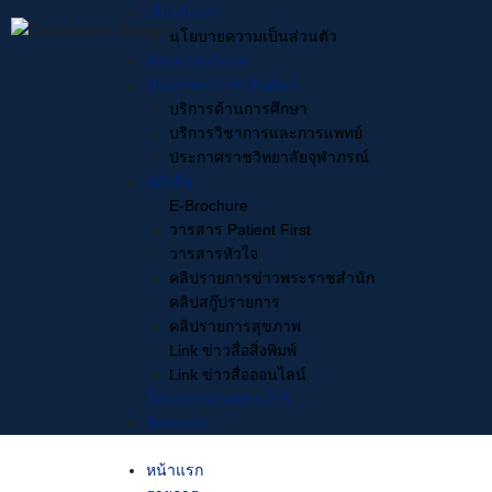
Skip
เกี่ยวกับเรา
to
นโยบายความเป็นส่วนตัว
content
ช่องทางบริจาค
ประกาศประชาสัมพันธ์
บริการด้านการศึกษา
บริการวิชาการและการแพทย์
Search
ประกาศราชวิทยาลัยจุฬาภรณ์
for:
คลังสื่อ
E-Brochure
วารสาร Patient First
📢 พรุ่งนี้แล
วารสารหัวใจ
TCAS FAIR 2
คลิปรายการข่าวพระราชสำนัก
คลิปสกู๊ปรายการ
24 April 2026
ข่าวแล
คลิปรายการสุขภาพ
Link ข่าวสื่อสิ่งพิมพ์
Link ข่าวสื่อออนไลน์
Facebook
โครงการตามพระดำริ
ติดต่อเรา
📢 พรุ่งนี้แล้วนะ เตรียมต
หน้าแรก
มาพบกันในงาน “DEK-D’