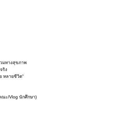
อาหารและโภชนาการ 🩺 ราชวิทยาลัยจุฬาภรณ์
บัณฑิต สาขาวิชาเทคโนโลยีอาหารทางการแพทย์และสุขภาพ โดย อาจารย์และร
 พร้อมกิจกรรมสนุก ๆ ภายในบูธให้ร่วมมากมาย 🎯🎁
ยน 2569
น.
6, 107 – 110 ราชวิทยาลัยจุฬาภรณ์ ณ EH98 ไบเทค บางนา
่วมทางสุขภาพ
BTS ลงสถานีบางนา แล้วเดินต่อไม่ไกลเลย!
จริง
ย หลายชีวิต”
T
่อ 8807 (ในวันและเวลาราชการ)
คณะ/Vlog นักศึกษา)
รศึกษาราชวิทยาลัยจุฬาภรณ์ ได้ที่ Education CRA
CRA
cra