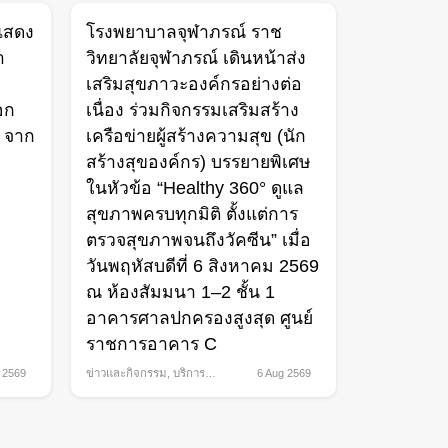
แสดง
โรงพยาบาลจุฬาภรณ์ ราช
า
วิทยาลัยจุฬาภรณ์ เดินหน้าส่ง
เสริมสุขภาวะองค์กรอย่างต่อ
ือก
เนื่อง ร่วมกิจกรรมเสริมสร้าง
” จาก
เครือข่ายผู้สร้างความสุข (นัก
สร้างสุของค์กร) บรรยายพิเศษ
ในหัวข้อ “Healthy 360° ดูแล
สุขภาพครบทุกมิติ ตั้งแต่การ
ตรวจสุขภาพจนถึงวัคซีน” เมื่อ
วันพฤหัสบดีที่ 6 สิงหาคม 2569
ณ ห้องสัมมนา 1–2 ชั้น 1
อาคารศาลปกครองสูงสุด ศูนย์
ราชการอาคาร C
 2569
ข่าวและกิจกรรม
,
บริการ
6 Aug 2569
สุขภาพ