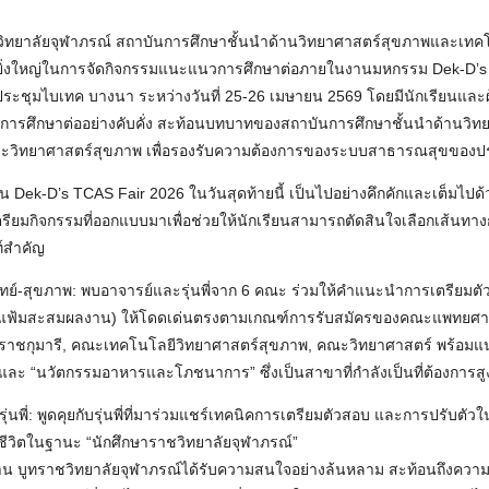
ิทยาลัยจุฬาภรณ์ สถาบันการศึกษาชั้นนำด้านวิทยาศาสตร์สุขภาพและเทค
ยิ่งใหญ่ในการจัดกิจกรรมแนะแนวการศึกษาต่อภายในงานมหกรรม Dek-D’s
ระชุมไบเทค บางนา ระหว่างวันที่ 25-26 เมษายน 2569 โดยมีนักเรียนและ
ารศึกษาต่ออย่างคับคั่ง สะท้อนบทบาทของสถาบันการศึกษาชั้นนำด้านวิทยาศ
ะวิทยาศาสตร์สุขภาพ เพื่อรองรับความต้องการของระบบสาธารณสุขของป
Dek-D’s TCAS Fair 2026 ในวันสุดท้ายนี้ เป็นไปอย่างคึกคักและเต็มไปด
ตรียมกิจกรรมที่ออกแบบมาเพื่อช่วยให้นักเรียนสามารถตัดสินใจเลือกเส้นทาง
ท์สำคัญ
ิทย์-สุขภาพ: พบอาจารย์และรุ่นพี่จาก 6 คณะ ร่วมให้คำแนะนำการเตรียมตั
o (แฟ้มสะสมผลงาน) ให้โดดเด่นตรงตามเกณฑ์การรับสมัครของคณะแพทยศา
าชกุมารี, คณะเทคโนโลยีวิทยาศาสตร์สุขภาพ, คณะวิทยาศาสตร์ พร้อมแน
และ “นวัตกรรมอาหารและโภชนาการ” ซึ่งเป็นสาขาที่กำลังเป็นที่ต้องการ
พี่: พูดคุยกับรุ่นพี่ที่มาร่วมแชร์เทคนิคการเตรียมตัวสอบ และการปรับตัวในร
้ชีวิตในฐานะ “นักศึกษาราชวิทยาลัยจุฬาภรณ์”
 บูทราชวิทยาลัยจุฬาภรณ์ได้รับความสนใจอย่างล้นหลาม สะท้อนถึงความ