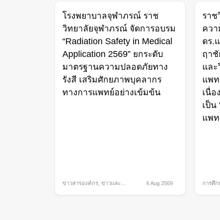
โรงพยาบาลจุฬาภรณ์ ราช
ราชว
วิทยาลัยจุฬาภรณ์ จัดการอบรม
ความ
“Radiation Safety in Medical
ดร.แ
Application 2569” ยกระดับ
ฤาชั
มาตรฐานความปลอดภัยทาง
และว
รังสี เสริมศักยภาพบุคลากร
แพท
ทางการแพทย์อย่างเข้มข้น
เนื่
เป็น
แพท
ข่าวสารองค์กร
,
ข่าวและ
6 Aug 2569
การศึก
กิจกรรม
กิจกรร
ภาคภูม