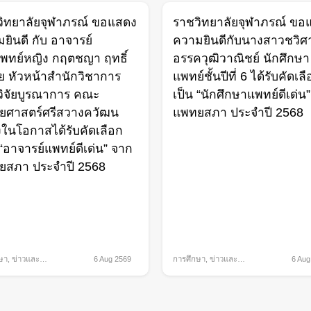
ิทยาลัยจุฬาภรณ์ ขอแสดง
ราชวิทยาลัยจุฬาภรณ์ ขอ
ยินดี กับ อาจารย์
ความยินดีกับนางสาวชวิศ
พทย์หญิง กฤตชญา ฤทธิ์
อรรควุฒิวาณิชย์ นักศึกษา
ย หัวหน้าสำนักวิชาการ
แพทย์ชั้นปีที่ 6 ได้รับคัดเล
ิจัยบูรณาการ คณะ
เป็น “นักศึกษาแพทย์ดีเด่น
ยศาสตร์ศรีสวางควัฒน
แพทยสภา ประจำปี 2568
องในโอกาสได้รับคัดเลือก
 “อาจารย์แพทย์ดีเด่น” จาก
ยสภา ประจำปี 2568
ษา
,
ข่าวและ
6 Aug 2569
การศึกษา
,
ข่าวและ
6 Aug
ม
,
รางวัลและความ
กิจกรรม
,
รางวัลและความ
ิใจ
ภาคภูมิใจ