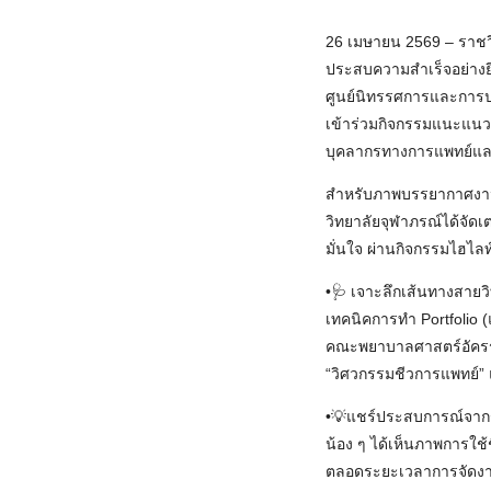
26 เมษายน 2569 – ราชว
ประสบความสำเร็จอย่าง
ศูนย์นิทรรศการและการป
เข้าร่วมกิจกรรมแนะแนวก
บุคลากรทางการแพทย์แล
สำหรับภาพบรรยากาศงาน 
วิทยาลัยจุฬาภรณ์ได้จัดเ
มั่นใจ ผ่านกิจกรรมไฮไล
•🩺 เจาะลึกเส้นทางสายว
เทคนิคการทำ Portfoli
คณะพยาบาลศาสตร์อัครร
“วิศวกรรมชีวการแพทย์” 
•💡แชร์ประสบการณ์จากรุ่น
น้อง ๆ ได้เห็นภาพการใช
ตลอดระยะเวลาการจัดงาน