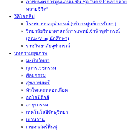
ภาพยนตร์การ์ตูนแอนิเมชัน ชุด “นครป่าหลากลาย
หลายชีวิต”
วีดีโอคลิป
โรงพยาบาลจุฬาภรณ์ (บริการศูนย์การรักษา)
วิทยาลัยวิทยาศาสตร์การแพทย์เจ้าฟ้าจุฬาภรณ์
(คณะ/Vlog นักศึกษา)
ราชวิทยาลัยจุฬาภรณ์
บทความสุขภาพ
มะเร็งวิทยา
กุมารเวชกรรม
ศัลยกรรม
สุขภาพสตรี
หัวใจและหลอดเลือด
ออโธปิดิกส์
อายุรกรรม
เทคโนโลยีจักษุวิทยา
เบาหวาน
เวชศาสตร์ฟื้นฟู