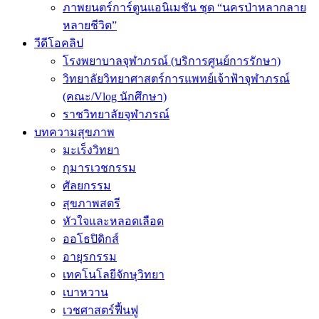
ภาพยนตร์การ์ตูนแอนิเมชัน ชุด “นครป่าหลากลาย
หลายชีวิต”
วีดีโอคลิป
โรงพยาบาลจุฬาภรณ์ (บริการศูนย์การรักษา)
วิทยาลัยวิทยาศาสตร์การแพทย์เจ้าฟ้าจุฬาภรณ์
(คณะ/Vlog นักศึกษา)
ราชวิทยาลัยจุฬาภรณ์
บทความสุขภาพ
มะเร็งวิทยา
กุมารเวชกรรม
ศัลยกรรม
สุขภาพสตรี
หัวใจและหลอดเลือด
ออโธปิดิกส์
อายุรกรรม
เทคโนโลยีจักษุวิทยา
เบาหวาน
เวชศาสตร์ฟื้นฟู