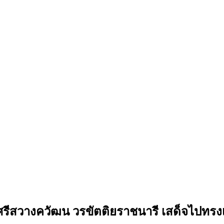
ะศรีสวางควัฒน วรขัตติยราชนารี เสด็จไปทร