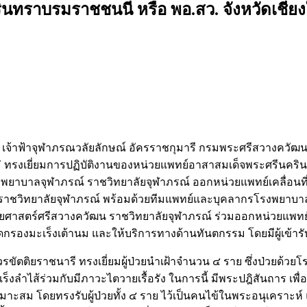
นทราบรมราชชนนี หรือ พอ.สว. จังหวัดเชี
 เจ้าฟ้าจุฬาภรณวลัยลักษณ์ อัครราชกุมารี กรมพระศรีสวางควั
ม่ ทรงเยี่ยมการปฏิบัติงานของหน่วยแพทย์อาสาสมเด็จพระศรีนคริน
าบาลจุฬาภรณ์ ราชวิทยาลัยจุฬาภรณ์ ออกหน่วยแพทย์เคลื่อนที่ร่
าชวิทยาลัยจุฬาภรณ์ พร้อมด้วยทีมแพทย์และบุคลากรโรงพยาบาลจุฬ
ศาสตร์ศรีสวางควัฒน ราชวิทยาลัยจุฬาภรณ์ ร่วมออกหน่วยแพทย์เ
ดกรองมะเร็งเต้านม และให้บริการทางด้านทันตกรรม โดยมีผู้เข้า
วรขัตติยราชนารี ทรงเยี่ยมผู้ป่วยนำเฝ้าจำนวน ๔ ราย ซึ่งป่วยด้
ำไส้ร่วมกับมีภาวะไตวายเรื้อรัง ในการนี้ มีพระปฎิสันถาร เพื่อ
างเหมาะสม โดยทรงรับผู้ป่วยทั้ง ๔ ราย ไว้เป็นคนไข้ในพระอนุเคร