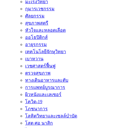
มะเร็งวิทยา
กุมารเวชกรรม
ศัลยกรรม
สุขภาพสตรี
หัวใจและหลอดเลือด
ออโธปิดิกส์
อายุรกรรม
เทคโนโลยีจักษุวิทยา
เบาหวาน
เวชศาสตร์ฟื้นฟู
ตรวจสุขภาพ
ทางเดินอาหารและตับ
การแพทย์บูรณาการ
ผิวหนังและเลเซอร์
โควิด-19
โภชนาการ
โลหิตวิทยาและเซลล์บำบัด
โสต ศอ นาสิก