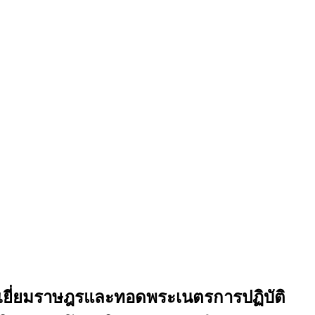
งเยี่ยมราษฎรและทอดพระเนตรการปฏิบัติ