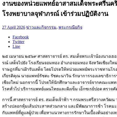
งานของหน่วยแพทย์อาสาสมเด็จพระศรีนคริ
โรงพยาบาลจุฬาภรณ์ เข้าร่วมปฏิบัติงาน
27 April 2026
ข่าวและกิจกรรม
,
พระกรณียกิจ
Facebook
Twitter
Line
๒๕ เมษายน ๒๕๖๙ ศาสตราจารย์ ดร. สมเด็จพระเจ้าน้องนางเธอ
รณ์ เสด็จไปยัง โรงเรียนจอมทอง อําเภอจอมทอง จังหวัดเชียงให
ราษฎรที่มาเฝ้ารับเสด็จ โดยโปรดให้หน่วยแพทย์พระราชทานโรงพย
เกียรติคุณ นายแพทย์รัชตะ รัชตะนาวิน รักษาการรองเลขาธิการร
เชียงใหม่ นอกจากนี้ โปรดให้นักศึกษาและอาจารย์จากคณะแพทย
โรคทั่วไป บริการแพทย์แผนไทยและฝังเข็ม เอ็กซเรย์ปอด ตรวจคั
การนี้ ศาสตราจารย์ ดร. สมเด็จเจ้าฟ้า ฯ กรมพระศรีสวางควัฒน 
สร้างปลอกหุ้มเส้นประสาทส่วนกลาง และมีพัฒนาการช้า โรคมะเร็งล
กับแพทย์ที่ดูแลผู้ป่วย เพื่อหาแนวทางการรักษาในเบื้องต้นอย่