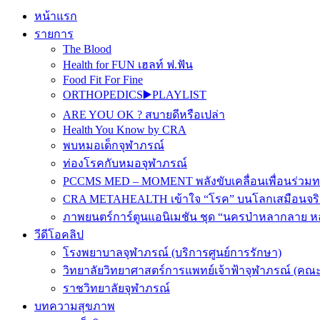
หน้าแรก
รายการ
The Blood
Health for FUN เฮลท์ ฟ.ฟัน
Food Fit For Fine
ORTHOPEDICS▶️PLAYLIST
ARE YOU OK ? สบายดีหรือเปล่า
Health You Know by CRA
พบหมอเด็กจุฬาภรณ์
ท่องโรคกับหมอจุฬาภรณ์
PCCMS MED – MOMENT พลังขับเคลื่อนเพื่อนร่วม
CRA METAHEALTH เข้าใจ “โรค” บนโลกเสมือนจริ
ภาพยนตร์การ์ตูนแอนิเมชัน ชุด “นครป่าหลากลาย หล
วีดีโอคลิป
โรงพยาบาลจุฬาภรณ์ (บริการศูนย์การรักษา)
วิทยาลัยวิทยาศาสตร์การแพทย์เจ้าฟ้าจุฬาภรณ์ (คณะ
ราชวิทยาลัยจุฬาภรณ์
บทความสุขภาพ