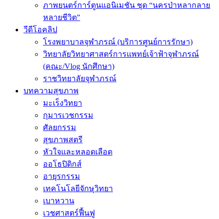
ภาพยนตร์การ์ตูนแอนิเมชัน ชุด “นครป่าหลากลาย
หลายชีวิต”
วีดีโอคลิป
โรงพยาบาลจุฬาภรณ์ (บริการศูนย์การรักษา)
วิทยาลัยวิทยาศาสตร์การแพทย์เจ้าฟ้าจุฬาภรณ์
(คณะ/Vlog นักศึกษา)
ราชวิทยาลัยจุฬาภรณ์
บทความสุขภาพ
มะเร็งวิทยา
กุมารเวชกรรม
ศัลยกรรม
สุขภาพสตรี
หัวใจและหลอดเลือด
ออโธปิดิกส์
อายุรกรรม
เทคโนโลยีจักษุวิทยา
เบาหวาน
เวชศาสตร์ฟื้นฟู