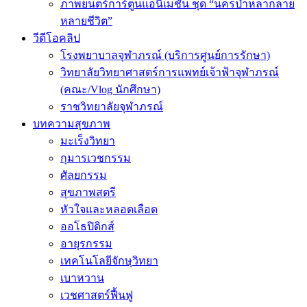
ภาพยนตร์การ์ตูนแอนิเมชัน ชุด “นครป่าหลากลาย
หลายชีวิต”
วีดีโอคลิป
โรงพยาบาลจุฬาภรณ์ (บริการศูนย์การรักษา)
วิทยาลัยวิทยาศาสตร์การแพทย์เจ้าฟ้าจุฬาภรณ์
(คณะ/Vlog นักศึกษา)
ราชวิทยาลัยจุฬาภรณ์
บทความสุขภาพ
มะเร็งวิทยา
กุมารเวชกรรม
ศัลยกรรม
สุขภาพสตรี
หัวใจและหลอดเลือด
ออโธปิดิกส์
อายุรกรรม
เทคโนโลยีจักษุวิทยา
เบาหวาน
เวชศาสตร์ฟื้นฟู