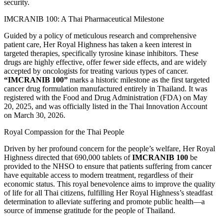
security.
IMCRANIB 100: A Thai Pharmaceutical Milestone
Guided by a policy of meticulous research and comprehensive
patient care, Her Royal Highness has taken a keen interest in
targeted therapies, specifically tyrosine kinase inhibitors. These
drugs are highly effective, offer fewer side effects, and are widely
accepted by oncologists for treating various types of cancer.
“IMCRANIB 100”
marks a historic milestone as the first targeted
cancer drug formulation manufactured entirely in Thailand. It was
registered with the Food and Drug Administration (FDA) on May
20, 2025, and was officially listed in the Thai Innovation Account
on March 30, 2026.
Royal Compassion for the Thai People
Driven by her profound concern for the people’s welfare, Her Royal
Highness directed that 690,000 tablets of
IMCRANIB 100
be
provided to the NHSO to ensure that patients suffering from cancer
have equitable access to modern treatment, regardless of their
economic status. This royal benevolence aims to improve the quality
of life for all Thai citizens, fulfilling Her Royal Highness’s steadfast
determination to alleviate suffering and promote public health—a
source of immense gratitude for the people of Thailand.