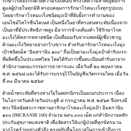
รักษาโรคมะเร็งด้วยความรอบคอบ ทรงให้ความสำคัญต่อการ
ดูแลผู้ป่วยในทุกมิติ ครอบคลุมการรักษาโรคมะเร็งทุกรูปแบบ
โดยยารักษาโรคมะเร็งชนิดมุ่งเป้าที่ยับยั้งการทำงานของ
เอนไซม์ไทโรซีนไคเนส เป็นหนึ่งในยาที่ทรงสนพระทัยเนื่องจาก
เป็นยาที่มีประสิทธิภาพสูง มีอาการข้างเคียงต่ำ ใช้รักษาโรค
มะเร็งได้หลากหลายชนิด เป็นที่ยอมรับจากแพทย์ผู้เชี่ยวชาญ
ด้านมะเร็งวิทยาอย่างกว้างขวาง สำหรับยารักษาโรคมะเร็งมุ่ง
เป้าชนิดเม็ด “อิมครานิบ ๑๐๐” ถือเป็นยามะเร็งมุ่งเป้าตำรับแรก
ที่ผลิตขึ้นในประเทศไทย โดยได้รับการขึ้นทะเบียนตำรับยาจาก
สำนักงานคณะกรรมการอาหารและ เมื่อวันที่ ๒๐ พฤษภาคม
พ.ศ. ๒๕๖๘ และได้รับการบรรจุไว้ในบัญชีนวัตกรรมไทย เมื่อวัน
ที่ ๓๐ มีนาคม ๒๕๖๙
ด้วยน้ำพระทัยที่ทรงห่วงใยในพสกนิกรเป็นอเนกประการ เนื่อง
ในโอกาสวันคล้ายวันประสูติ ๔ กรกฎาคม พ.ศ. ๒๕๖๙ จึงทรงมี
พระวินิจฉัยพระราชทานยารักษาโรคมะเร็งมุ่งเป้า อิมครานิบ
๑๐๐ (IMCRANIB 100) จำนวน ๖๙๐,๐๐๐ เม็ด แก่สำนักงานหลัก
ประกันสุขภาพแห่งชาติ เพื่อจัดสรรให้แก่ผู้ป่วยที่ทุกข์ทรมาน
จากโรคร้ายอย่างทั่วถึง ทรงหยิบยื่นโอกาสในการเข้าถึงการ