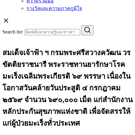
ความร่วมมือ
รางวัลและความภาคภูมิใจ
Search for:
สมเด็จเจ้าฟ้า ฯ กรมพระศรีสวางควัฒน วร
ขัตติยราชนารี พระราชทานยารักษาโรค
มะเร็งเฉลิมพระเกียรติ ๖๙ พรรษา เนื่องใน
โอกาสวันคล้ายวันประสูติ ๔ กรกฎาคม
๒๕๖๙ จำนวน ๖๙๐,๐๐๐ เม็ด แก่สำนักงาน
หลักประกันสุขภาพแห่งชาติ เพื่อจัดสรรให้
แก่ผู้ป่วยมะเร็งทั่วประเทศ