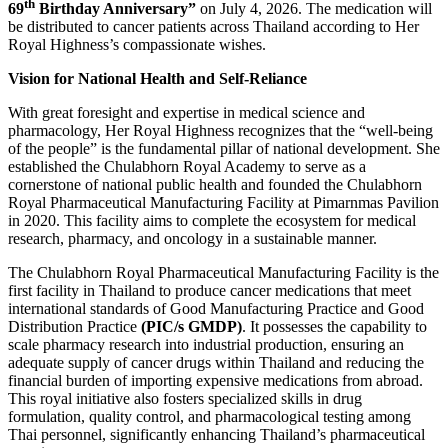
th
69
Birthday Anniversary”
on July 4, 2026. The medication will
be distributed to cancer patients across Thailand according to Her
Royal Highness’s compassionate wishes.
Vision for National Health and Self-Reliance
With great foresight and expertise in medical science and
pharmacology, Her Royal Highness recognizes that the “well-being
of the people” is the fundamental pillar of national development. She
established the Chulabhorn Royal Academy to serve as a
cornerstone of national public health and founded the Chulabhorn
Royal Pharmaceutical Manufacturing Facility at Pimarnmas Pavilion
in 2020. This facility aims to complete the ecosystem for medical
research, pharmacy, and oncology in a sustainable manner.
The Chulabhorn Royal Pharmaceutical Manufacturing Facility is the
first facility in Thailand to produce cancer medications that meet
international standards of Good Manufacturing Practice and Good
Distribution Practice
(PIC/s GMDP)
. It possesses the capability to
scale pharmacy research into industrial production, ensuring an
adequate supply of cancer drugs within Thailand and reducing the
financial burden of importing expensive medications from abroad.
This royal initiative also fosters specialized skills in drug
formulation, quality control, and pharmacological testing among
Thai personnel, significantly enhancing Thailand’s pharmaceutical