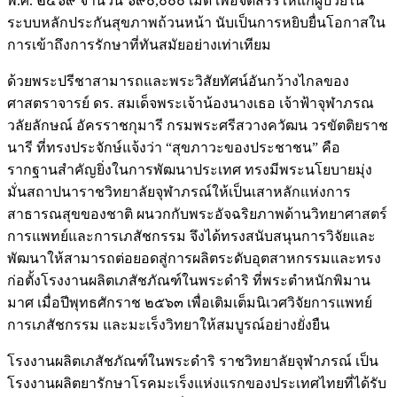
พ.ศ. ๒๕๖๙ จำนวน ๖๙๐,๐๐๐ เม็ด เพื่อจัดสรรให้แก่ผู้ป่วยใน
ระบบหลักประกันสุขภาพถ้วนหน้า นับเป็นการหยิบยื่นโอกาสใน
การเข้าถึงการรักษาที่ทันสมัยอย่างเท่าเทียม
ด้วยพระปรีชาสามารถและพระวิสัยทัศน์อันกว้างไกลของ
ศาสตราจารย์ ดร. สมเด็จพระเจ้าน้องนางเธอ เจ้าฟ้าจุฬาภรณ
วลัยลักษณ์ อัครราชกุมารี กรมพระศรีสวางควัฒน วรขัตติยราช
นารี ที่ทรงประจักษ์แจ้งว่า “สุขภาวะของประชาชน” คือ
รากฐานสำคัญยิ่งในการพัฒนาประเทศ ทรงมีพระนโยบายมุ่ง
มั่นสถาปนาราชวิทยาลัยจุฬาภรณ์ให้เป็นเสาหลักแห่งการ
สาธารณสุขของชาติ ผนวกกับพระอัจฉริยภาพด้านวิทยาศาสตร์
การแพทย์และการเภสัชกรรม จึงได้ทรงสนับสนุนการวิจัยและ
พัฒนาให้สามารถต่อยอดสู่การผลิตระดับอุตสาหกรรมและทรง
ก่อตั้งโรงงานผลิตเภสัชภัณฑ์ในพระดําริ ที่พระตำหนักพิมาน
มาศ เมื่อปีพุทธศักราช ๒๕๖๓ เพื่อเติมเต็มนิเวศวิจัยการแพทย์
การเภสัชกรรม และมะเร็งวิทยาให้สมบูรณ์อย่างยั่งยืน
โรงงานผลิตเภสัชภัณฑ์ในพระดําริ ราชวิทยาลัยจุฬาภรณ์ เป็น
โรงงานผลิตยารักษาโรคมะเร็งแห่งแรกของประเทศไทยที่ได้รับ