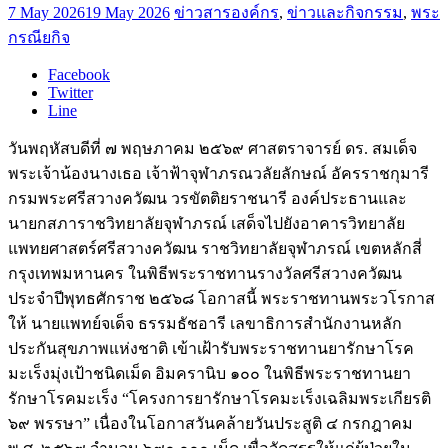
7 May 2026
19 May 2026
ข่าวสารองค์กร
,
ข่าวและกิจกรรม
,
พระ
กรณียกิจ
Facebook
Twitter
Line
วันพฤหัสบดีที่ ๗ พฤษภาคม ๒๕๖๙ ศาสตราจารย์ ดร. สมเด็จ
พระเจ้าน้องนางเธอ เจ้าฟ้าจุฬาภรณวลัยลักษณ์ อัครราชกุมารี
กรมพระศรีสวางควัฒน วรขัตติยราชนารี องค์ประธานและ
นายกสภาราชวิทยาลัยจุฬาภรณ์ เสด็จไปยังอาคารวิทยาลัย
แพทยศาสตร์ศรีสวางควัฒน ราชวิทยาลัยจุฬาภรณ์ เขตหลักสี่
กรุงเทพมหานคร ในพิธีพระราชทานรางวัลศรีสวางควัฒน
ประจำปีพุทธศักราช ๒๕๖๘ โอกาสนี้ พระราชทานพระวโรกาส
ให้ นายแพทย์จเด็จ ธรรมธัชอารี เลขาธิการสำนักงานหลัก
ประกันสุขภาพแห่งชาติ เข้าเฝ้ารับพระราชทานยารักษาโรค
มะเร็งมุ่งเป้าชนิดเม็ด อิมครานิบ ๑๐๐ ในพิธีพระราชทานยา
รักษาโรคมะเร็ง “โครงการยารักษาโรคมะเร็งเฉลิมพระเกียรติ
๖๙ พรรษา” เนื่องในโอกาสวันคล้ายวันประสูติ ๔ กรกฎาคม