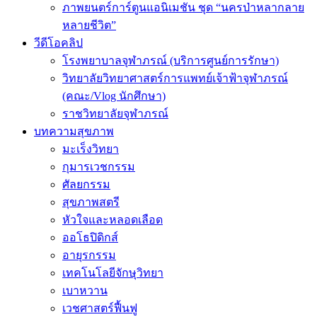
ภาพยนตร์การ์ตูนแอนิเมชัน ชุด “นครป่าหลากลาย
หลายชีวิต”
วีดีโอคลิป
โรงพยาบาลจุฬาภรณ์ (บริการศูนย์การรักษา)
วิทยาลัยวิทยาศาสตร์การแพทย์เจ้าฟ้าจุฬาภรณ์
(คณะ/Vlog นักศึกษา)
ราชวิทยาลัยจุฬาภรณ์
บทความสุขภาพ
มะเร็งวิทยา
กุมารเวชกรรม
ศัลยกรรม
สุขภาพสตรี
หัวใจและหลอดเลือด
ออโธปิดิกส์
อายุรกรรม
เทคโนโลยีจักษุวิทยา
เบาหวาน
เวชศาสตร์ฟื้นฟู