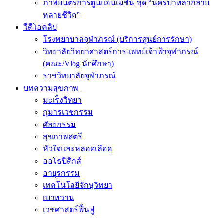
ภาพยนตร์การ์ตูนแอนิเมชัน ชุด “นครป่าหลากลาย
หลายชีวิต”
วีดีโอคลิป
โรงพยาบาลจุฬาภรณ์ (บริการศูนย์การรักษา)
วิทยาลัยวิทยาศาสตร์การแพทย์เจ้าฟ้าจุฬาภรณ์
(คณะ/Vlog นักศึกษา)
ราชวิทยาลัยจุฬาภรณ์
บทความสุขภาพ
มะเร็งวิทยา
กุมารเวชกรรม
ศัลยกรรม
สุขภาพสตรี
หัวใจและหลอดเลือด
ออโธปิดิกส์
อายุรกรรม
เทคโนโลยีจักษุวิทยา
เบาหวาน
เวชศาสตร์ฟื้นฟู