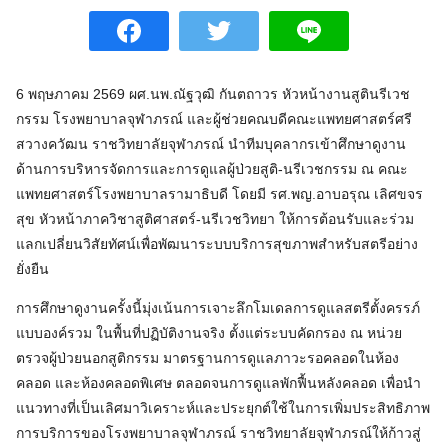
6 พฤษภาคม 2569 ผศ.นพ.ณัฐวุฒิ กันตถาวร หัวหน้างานสูตินรีเวช
กรรม โรงพยาบาลจุฬาภรณ์ และผู้ช่วยคณบดีคณะแพทยศาสตร์ศรี
สวางควัฒน ราชวิทยาลัยจุฬาภรณ์ นำทีมบุคลากรเข้าศึกษาดูงาน
ด้านการบริหารจัดการและการดูแลผู้ป่วยสูติ-นรีเวชกรรม ณ คณะ
แพทยศาสตร์โรงพยาบาลรามาธิบดี โดยมี รศ.พญ.อาบอรุณ เลิศขจร
สุข หัวหน้าภาควิชาสูติศาสตร์-นรีเวชวิทยา ให้การต้อนรับและร่วม
แลกเปลี่ยนวิสัยทัศน์เพื่อพัฒนาระบบบริการสุขภาพสำหรับสตรีอย่าง
ยั่งยืน
การศึกษาดูงานครั้งนี้มุ่งเน้นการเจาะลึกโมเดลการดูแลสตรีตั้งครรภ์
แบบองค์รวม ในพื้นที่ปฏิบัติงานจริง ตั้งแต่ระบบคัดกรอง ณ หน่วย
ตรวจผู้ป่วยนอกสูติกรรม มาตรฐานการดูแลภาวะรอคลอดในห้อง
คลอด และห้องคลอดพิเศษ ตลอดจนการดูแลพักฟื้นหลังคลอด เพื่อนำ
แนวทางที่เป็นเลิศมาวิเคราะห์และประยุกต์ใช้ในการเพิ่มประสิทธิภาพ
การบริการของโรงพยาบาลจุฬาภรณ์ ราชวิทยาลัยจุฬาภรณ์ให้ก้าวสู่