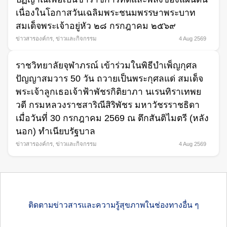
เนื่องในโอกาสวันเฉลิมพระชนมพรรษาพระบาท
สมเด็จพระเจ้าอยู่หัว ๒๘ กรกฎาคม ๒๕๖๙
ข่าวสารองค์กร
,
ข่าวและกิจกรรม
4 Aug 2569
ราชวิทยาลัยจุฬาภรณ์ เข้าร่วมในพิธีบำเพ็ญกุศล
ปัญญาสมวาร 50 วัน ถวายเป็นพระกุศลแด่ สมเด็จ
พระเจ้าลูกเธอเจ้าฟ้าพัชรกิติยาภา นเรนทิราเทพย
วดี กรมหลวงราชสาริณีสิริพัชร มหาวัชรราชธิดา
เมื่อวันที่ 30 กรกฎาคม 2569 ณ ตึกสันติไมตรี (หลัง
นอก) ทำเนียบรัฐบาล
ข่าวสารองค์กร
,
ข่าวและกิจกรรม
4 Aug 2569
ติดตามข่าวสารและความรู้สุขภาพในช่องทางอื่น ๆ