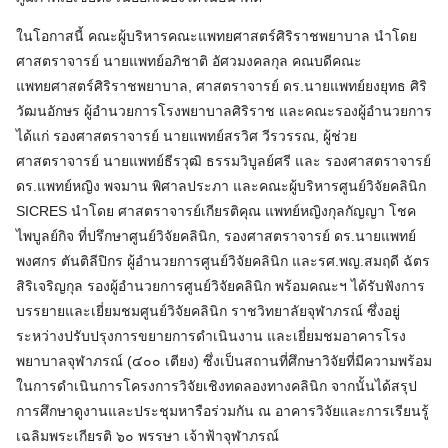
ในโอกาสนี้ คณะผู้บริหารคณะแพทยศาสตร์ศิริราชพยาบาล นำโดย
ศาสตราจารย์ นายแพทย์อภิชาติ อัศวมงคลกุล คณบดีคณะ
แพทยศาสตร์ศิริราชพยาบาล, ศาสตราจารย์ ดร.นายแพทย์ยงยุทธ ศิริ
วัฒนอักษร ผู้อำนวยการโรงพยาบาลศิริราช และคณะรองผู้อำนวยการ
ได้แก่ รองศาสตราจารย์ นายแพทย์สรวิศ วีรวรรณ, ผู้ช่วย
ศาสตราจารย์ นายแพทย์ธีรวุฒิ ธรรมวิบูลย์ศรี และ รองศาสตราจารย์
ดร.แพทย์หญิง พจมาน พิศาลประภา และคณะผู้บริหารศูนย์วิจัยคลินิก
SICRES นำโดย ศาสตราจารย์เกียรติคุณ แพทย์หญิงกุลกัญญา โชค
ไพบูลย์กิจ ที่ปรึกษาศูนย์วิจัยคลินิก, รองศาสตราจารย์ ดร.นายแพทย์
พงศกร ตันติลีปิกร ผู้อำนวยการศูนย์วิจัยคลินิก และรศ.พญ.สมฤดี ฉัตร
สิริเจริญกุล รองผู้อำนวยการศูนย์วิจัยคลินิก พร้อมคณะฯ ได้รับฟังการ
บรรยายและเยี่ยมชมศูนย์วิจัยคลินิก ราชวิทยาลัยจุฬาภรณ์ ซึ่งอยู่
ระหว่างปรับปรุงการขยายการดำเนินงาน และเยี่ยมชมอาคารโรง
พยาบาลจุฬาภรณ์ (๔๐๐ เตียง) ซึ่งเป็นสถานที่ศึกษาวิจัยที่มีความพร้อม
ในการดำเนินการโครงการวิจัยเชิงทดลองทางคลินิก จากนั้นได้สรุป
การศึกษาดูงานและประชุมหารือร่วมกัน ณ อาคารวิจัยและการเรียนรู้
เฉลิมพระเกียรติ ๖๐ พรรษา เจ้าฟ้าจุฬาภรณ์