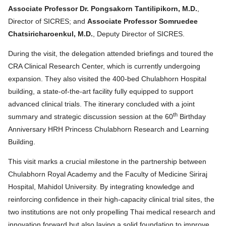
Associate Professor Dr. Pongsakorn Tantilipikorn, M.D.
,
Director of SICRES; and
Associate Professor Somruedee
Chatsiricharoenkul, M.D.
, Deputy Director of SICRES.
During the visit, the delegation attended briefings and toured the
CRA Clinical Research Center, which is currently undergoing
expansion. They also visited the 400-bed Chulabhorn Hospital
building, a state-of-the-art facility fully equipped to support
advanced clinical trials. The itinerary concluded with a joint
th
summary and strategic discussion session at the 60
Birthday
Anniversary HRH Princess Chulabhorn Research and Learning
Building.
This visit marks a crucial milestone in the partnership between
Chulabhorn Royal Academy and the Faculty of Medicine Siriraj
Hospital, Mahidol University. By integrating knowledge and
reinforcing confidence in their high-capacity clinical trial sites, the
two institutions are not only propelling Thai medical research and
innovation forward but also laying a solid foundation to improve