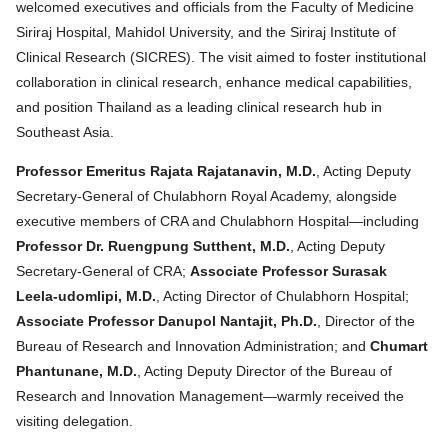
welcomed executives and officials from the Faculty of Medicine
Siriraj Hospital, Mahidol University, and the Siriraj Institute of
Clinical Research (SICRES). The visit aimed to foster institutional
collaboration in clinical research, enhance medical capabilities,
and position Thailand as a leading clinical research hub in
Southeast Asia.
Professor Emeritus Rajata Rajatanavin, M.D.
, Acting Deputy
Secretary-General of Chulabhorn Royal Academy, alongside
executive members of CRA and Chulabhorn Hospital—including
Professor Dr. Ruengpung Sutthent, M.D.
, Acting Deputy
Secretary-General of CRA;
Associate Professor Surasak
Leela-udomlipi, M.D.
, Acting Director of Chulabhorn Hospital;
Associate Professor Danupol Nantajit, Ph.D.
, Director of the
Bureau of Research and Innovation Administration; and
Chumart
Phantunane, M.D.
, Acting Deputy Director of the Bureau of
Research and Innovation Management—warmly received the
visiting delegation.