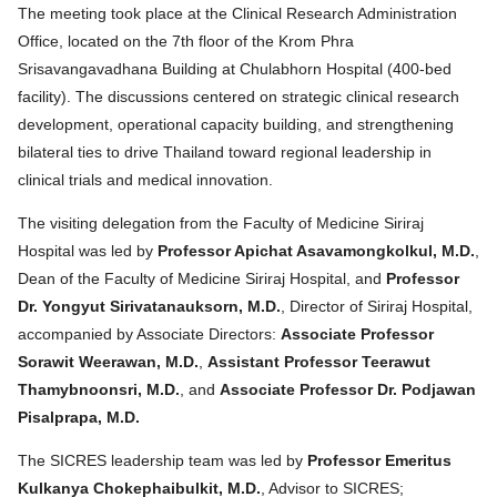
The meeting took place at the Clinical Research Administration
Office, located on the 7th floor of the Krom Phra
Srisavangavadhana Building at Chulabhorn Hospital (400-bed
facility). The discussions centered on strategic clinical research
development, operational capacity building, and strengthening
bilateral ties to drive Thailand toward regional leadership in
clinical trials and medical innovation.
The visiting delegation from the Faculty of Medicine Siriraj
Hospital was led by
Professor Apichat Asavamongkolkul, M.D.
,
Dean of the Faculty of Medicine Siriraj Hospital, and
Professor
Dr. Yongyut Sirivatanauksorn, M.D.
, Director of Siriraj Hospital,
accompanied by Associate Directors:
Associate Professor
Sorawit Weerawan, M.D.
,
Assistant Professor Teerawut
Thamybnoonsri, M.D.
, and
Associate Professor Dr. Podjawan
Pisalprapa, M.D.
The SICRES leadership team was led by
Professor Emeritus
Kulkanya Chokephaibulkit, M.D.
, Advisor to SICRES;