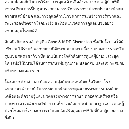
ความปลอดภัยในการให้ยา การดูแลด้านจิตสังคม การดูแลผู้ป่วยที่มี
ทวารเทียม การฟื้นฟูสมรรถภาพ การจัดการภาวะปลายประสาทอักเสบ
จากยาเคมีบำบัด และการดูแลด้านโภชนาการระหว่างการรักษาและ
ระยะรอดชีวิตจากโรคมะเร็ง สะท้อนแนวคิดการดูแลผู้ป่วยอย่าง
ครอบคลุมในทุกมิติ
อีกหนึ่งกิจกรรมสำคัญคือ Case & MDT Discussion ซึ่งเปิดโอกาสให้ผู้
เข้าร่วมได้ร่วมวิเคราะห์กรณีศึกษาและแลกเปลี่ยนมุมมองการรักษาใน
รูปแบบสหสาขาวิชาชีพ อันเป็นหัวใจสำคัญการดูแลผู้ป่วยมะเร็งยุค
ใหม่ เพื่อให้ผู้ป่วยได้รับการรักษาที่มีคุณภาพ ปลอดภัย และเหมาะสมกับ
บริบทของแต่ละราย
โครงการดังกล่าวสะท้อนความมุ่งมั่นของศูนย์มะเร็งวิทยา โรง
พยาบาลจุฬาภรณ์ ในการพัฒนาศักยภาพบุคลากรทางการแพทย์ ขับ
เคลื่อนองค์ความรู้และนวัตกรรมทางการรักษา ตลอดจนสร้างเครือ
ข่ายความร่วมมือทางวิชาการ เพื่อร่วมกันยกระดับมาตรฐานการดูแลผู้
ป่วยโรคมะเร็งของประเทศ และส่งเสริมคุณภาพชีวิตที่ดีแก่ผู้ป่วยอย่าง
ยั่งยืน