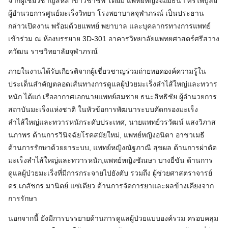
จากผู้เชี่ยวชาญสหสาขาวิชาชีพ โดยมี แพทย์หญิงจอมธนา ศิริไพบูลย์
ผู้อำนวยการศูนย์มะเร็งวิทยา โรงพยาบาลจุฬาภรณ์ เป็นประธาน
กล่าวเปิดงาน พร้อมด้วยแพทย์ พยาบาล และบุคลากรทางการแพทย์
เข้าร่วม ณ ห้องบรรยาย 3D-301 อาคารวิทยาลัยแพทยศาสตร์ศรีสวาง
ควัฒน ราชวิทยาลัยจุฬาภรณ์
ภายในงานได้รับเกียรติจากผู้เชี่ยวชาญร่วมถ่ายทอดองค์ความรู้ใน
ประเด็นสำคัญตลอดเส้นทางการดูแลผู้ป่วยมะเร็งลำไส้ใหญ่และทวาร
หนัก ได้แก่ เรืออากาศเอกนายแพทย์สมชาย ธนะสิทธิชัย ผู้อำนวยการ
สถาบันมะเร็งแห่งชาติ ในหัวข้อการพัฒนาระบบคัดกรองมะเร็ง
ลำไส้ใหญ่และทวารหนักระดับประเทศ, นายแพทย์วรวัฒน์ แสงวิภาส
นภาพร ด้านการวินิจฉัยโรคสมัยใหม่, แพทย์หญิงอนิตา อาชวเมธี
ด้านการรักษาด้วยยาระบบ, แพทย์หญิงณัฐภาณี สุขผล ด้านการผ่าตัด
มะเร็งลำไส้ใหญ่และทวารหนัก,แพทย์หญิงชัณษา บางยี่ขัน ด้านการ
ดูแลผู้ป่วยมะเร็งที่มีการกระจายไปยังตับ รวมถึง ผู้ช่วยศาสตราจารย์
ดร.เภสัชกร มานิตย์ แซ่เตียว ด้านการจัดการยาและผลข้างเคียงจาก
การรักษา
นอกจากนี้ ยังมีการบรรยายด้านการดูแลผู้ป่วยแบบองค์รวม ครอบคลุม