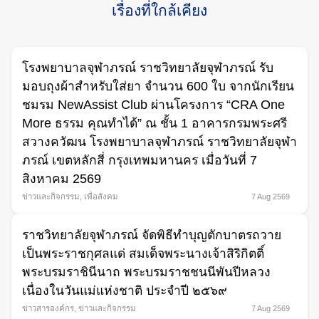
เรื่องที่ใกล้เคียง
โรงพยาบาลจุฬาภรณ์ ราชวิทยาลัยจุฬาภรณ์ รับ
มอบถุงผ้าสำหรับใส่ยา จำนวน 600 ใบ จากนักเรียน
ชมรม NewAssist Club ผ่านโครงการ “CRA One
More ธรรม คุณทำได้” ณ ชั้น 1 อาคารกรมพระศรี
สวางควัฒน โรงพยาบาลจุฬาภรณ์ ราชวิทยาลัยจุฬา
ภรณ์ เขตหลักสี่ กรุงเทพมหานคร เมื่อวันที่ 7
สิงหาคม 2569
ข่าวและกิจกรรม
,
เพื่อสังคม
7 Aug 2569
ราชวิทยาลัยจุฬาภรณ์ จัดพิธีทำบุญตักบาตรถวาย
เป็นพระราชกุศลแด่ สมเด็จพระนางเจ้าสิริกิตติ์
พระบรมราชินีนาถ พระบรมราชชนนีพันปีหลวง
เนื่องในวันแม่แห่งชาติ ประจำปี ๒๕๖๙
ข่าวสารองค์กร
,
ข่าวและกิจกรรม
7 Aug 2569