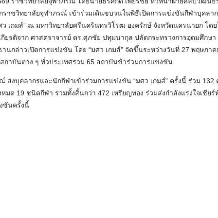
 2569 ราชวิทยาลัยจุฬาภรณ์ โดยนายธีรศักดิ์ เพียรชัย หัวหน้าฝ่ายศิลปวั
ราชวิทยาลัยจุฬาภรณ์ เข้าร่วมเดินขบวนในพิธีเปิดการแข่งขันกีฬาบุคลา
“มศว เกมส์” ณ มหาวิทยาลัยศรีนครินทรวิโรฒ องครักษ์ จังหวัดนครนายก โดย
รับเกียรติจาก ศาสตราจารย์ ดร.ศุภชัย ปทุมนากุล ปลัดกระทรวงการอุดมศึกษา
านกล่าวเปิดการแข่งขัน โดย “มศว เกมส์” จัดขึ้นระหว่างวันที่ 27 พฤษภาค
กสถาบันต่าง ๆ ทั่วประเทศรวม 65 สถาบันข้าร่วมการแข่งขัน
รณ์ ส่งบุคลากรและนักกีฬาเข้าร่วมการแข่งขัน “มศว เกมส์” ครั้งนี้ ร่วม 132
งหมด 19 ชนิดกีฬา รวมทั้งสิ้นกว่า 472 เหรียญทอง ร่วมส่งกำลังแรงใจเชียร์
ันครั้งนี้