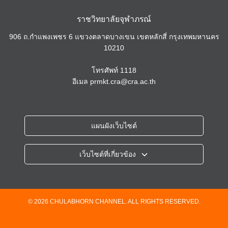
ราชวิทยาลัยจุฬาภรณ์
906 ถ.กำแพงเพชร 6 แขวงตลาดบางเขน เขตหลักสี่ กรุงเทพมหานคร
10210
โทรศัพท์
1118
อีเมล
prmkt.cra@cra.ac.th
แผนผังเว็บไซต์
เว็บไซต์ที่เกี่ยวข้อง
ราชวิทยาลัยจุฬาภรณ์
โรงพยาบาลจุฬาภรณ์
วิทยาลัยวิทยาศาสตร์การแพทย์เจ้าฟ้าจุฬาภรณ์
© 2026 CHULABHORN CHANNEL. ALL RIGHTS RESERVED.
วิทยาลัยแพทยศาสตร์ศรีสวางควัฒน