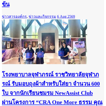
ข้น
ข่าวสารองค์กร
,
ข่าวและกิจกรรม
6 Aug 2569
โรงพยาบาลจุฬาภรณ์ ราชวิทยาลัยจุฬาภ
รณ์ รับมอบถุงผ้าสำหรับใส่ยา จำนวน 600
ใบ จากนักเรียนชมรม NewAssist Club
ผ่านโครงการ “CRA One More ธรรม คุณ