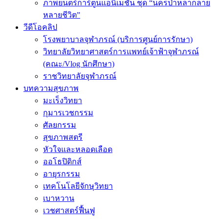
ภาพยนตร์การ์ตูนแอนิเมชัน ชุด “นครป่าหลากลาย
หลายชีวิต”
วีดีโอคลิป
โรงพยาบาลจุฬาภรณ์ (บริการศูนย์การรักษา)
วิทยาลัยวิทยาศาสตร์การแพทย์เจ้าฟ้าจุฬาภรณ์
(คณะ/Vlog นักศึกษา)
ราชวิทยาลัยจุฬาภรณ์
บทความสุขภาพ
มะเร็งวิทยา
กุมารเวชกรรม
ศัลยกรรม
สุขภาพสตรี
หัวใจและหลอดเลือด
ออโธปิดิกส์
อายุรกรรม
เทคโนโลยีจักษุวิทยา
เบาหวาน
เวชศาสตร์ฟื้นฟู