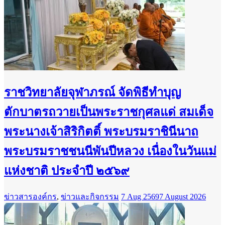
ราชวิทยาลัยจุฬาภรณ์ จัดพิธีทำบุญ
ตักบาตรถวายเป็นพระราชกุศลแด่ สมเด็จ
พระนางเจ้าสิริกิตติ์ พระบรมราชินีนาถ
พระบรมราชชนนีพันปีหลวง เนื่องในวันแม่
แห่งชาติ ประจำปี ๒๕๖๙
ข่าวสารองค์กร
,
ข่าวและกิจกรรม
7 Aug 2569
7 August 2026