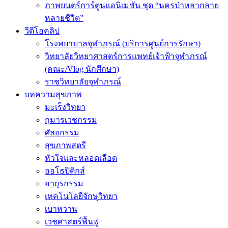
ภาพยนตร์การ์ตูนแอนิเมชัน ชุด “นครป่าหลากลาย
หลายชีวิต”
วีดีโอคลิป
โรงพยาบาลจุฬาภรณ์ (บริการศูนย์การรักษา)
วิทยาลัยวิทยาศาสตร์การแพทย์เจ้าฟ้าจุฬาภรณ์
(คณะ/Vlog นักศึกษา)
ราชวิทยาลัยจุฬาภรณ์
บทความสุขภาพ
มะเร็งวิทยา
กุมารเวชกรรม
ศัลยกรรม
สุขภาพสตรี
หัวใจและหลอดเลือด
ออโธปิดิกส์
อายุรกรรม
เทคโนโลยีจักษุวิทยา
เบาหวาน
เวชศาสตร์ฟื้นฟู