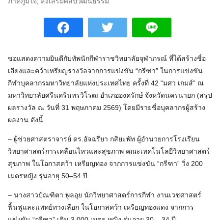
ภาคภูมิใจ
,
ส่งเสริมศิลปวัฒนธรรม
ขอแสดงความยินดีกับทัพนักกีฬาราชวิทยาลัยจุฬาภรณ์ ที่ได้สร้างชื่อ
เสียงและคว้าเหรียญรางวัลจากการแข่งขัน “กรีฑา” ในการแข่งขัน
กีฬาบุคลากรมหาวิทยาลัยแห่งประเทศไทย ครั้งที่ 42 “มศว เกมส์” ณ
มหาวิทยาลัยศรีนครินทรวิโรฒ อำเภอองครักษ์ จังหวัดนครนายก (สรุป
ผลรางวัล ณ วันที่ 31 พฤษภาคม 2569) โดยมีรายชื่อบุคลากรผู้สร้าง
ผลงาน ดังนี้
– ผู้ช่วยศาสตราจารย์ ดร.อัจฉรียา กสิยะพัท ผู้อำนวยการโรงเรียน
วิทยาศาสตร์การเคลื่อนไหวและสุขภาพ คณะเทคโนโลยีวิทยาศาสตร์
สุขภาพ ในโอกาสคว้า เหรียญทอง จากการแข่งขัน “กรีฑา” วิ่ง 200
เมตรหญิง รุ่นอายุ 50–54 ปี
– นางสาวปัณฑิตา พูลอุย นักวิทยาศาสตร์การกีฬา งานเวชศาสตร์
ฟื้นฟูและแพทย์ทางเลือก ในโอกาสคว้า เหรียญทองแดง จากการ
แข่งขัน “กรีฑา” เดิน 3,000 เมตร หญิง รุ่นอายุ 30 – 34 ปี