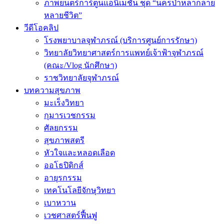
ภาพยนตร์การ์ตูนแอนิเมชัน ชุด “นครป่าหลากลาย
หลายชีวิต”
วีดีโอคลิป
โรงพยาบาลจุฬาภรณ์ (บริการศูนย์การรักษา)
วิทยาลัยวิทยาศาสตร์การแพทย์เจ้าฟ้าจุฬาภรณ์
(คณะ/Vlog นักศึกษา)
ราชวิทยาลัยจุฬาภรณ์
บทความสุขภาพ
มะเร็งวิทยา
กุมารเวชกรรม
ศัลยกรรม
สุขภาพสตรี
หัวใจและหลอดเลือด
ออโธปิดิกส์
อายุรกรรม
เทคโนโลยีจักษุวิทยา
เบาหวาน
เวชศาสตร์ฟื้นฟู