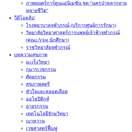
ภาพยนตร์การ์ตูนแอนิเมชัน ชุด “นครป่าหลากลาย
หลายชีวิต”
วีดีโอคลิป
โรงพยาบาลจุฬาภรณ์ (บริการศูนย์การรักษา)
วิทยาลัยวิทยาศาสตร์การแพทย์เจ้าฟ้าจุฬาภรณ์
(คณะ/Vlog นักศึกษา)
ราชวิทยาลัยจุฬาภรณ์
บทความสุขภาพ
มะเร็งวิทยา
กุมารเวชกรรม
ศัลยกรรม
สุขภาพสตรี
หัวใจและหลอดเลือด
ออโธปิดิกส์
อายุรกรรม
เทคโนโลยีจักษุวิทยา
เบาหวาน
เวชศาสตร์ฟื้นฟู