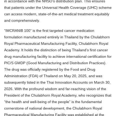
in accordance with the NHSO’s distribution plan. This ensures
that patients under the Universal Health Coverage (UHC) scheme
can access modern, state-of-the-art medical treatment equitably
and comprehensively.
“IMCRANIB 100” is the first targeted cancer medication
formulation manufactured entirely in Thailand by the Chulabhorn
Royal Pharmaceutical Manufacturing Facility, Chulabhorn Royal
Academy. It holds the distinction of being Thailand’s first cancer
drug manufacturing facility to achieve international certification for
PIC/S GMDP (Good Manufacturing and Distribution Practices).
The drug was officially registered by the Food and Drug
Administration (FDA) of Thailand on May 20, 2025, and was
subsequently listed in the Thai Innovation Accounts on March 30,
2026. With the profound wisdom and far-reaching vision of the
President of the Chulabhorn Royal Academy, who recognizes that
“the health and well-being of the people” is the fundamental
cornerstone of national development, the Chulabhorn Royal
Pharmaceutical Manufacturing Facility was established at the