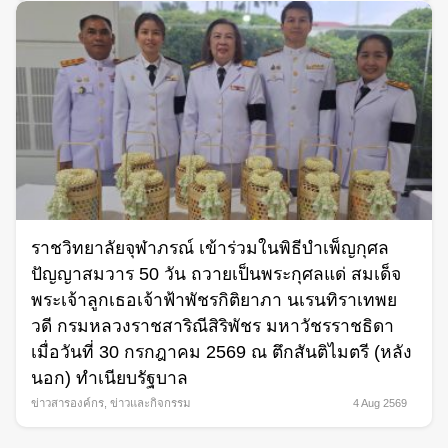
ราชวิทยาลัยจุฬาภรณ์ เข้าร่วมในพิธีบำเพ็ญกุศล
ปัญญาสมวาร 50 วัน ถวายเป็นพระกุศลแด่ สมเด็จ
พระเจ้าลูกเธอเจ้าฟ้าพัชรกิติยาภา นเรนทิราเทพย
วดี กรมหลวงราชสาริณีสิริพัชร มหาวัชรราชธิดา
เมื่อวันที่ 30 กรกฎาคม 2569 ณ ตึกสันติไมตรี (หลัง
นอก) ทำเนียบรัฐบาล
ข่าวสารองค์กร
,
ข่าวและกิจกรรม
4 Aug 2569