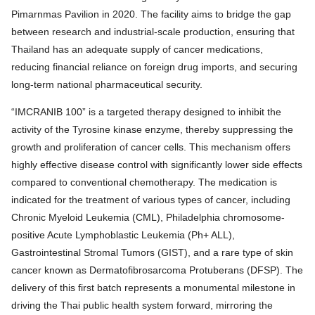
Pimarnmas Pavilion in 2020. The facility aims to bridge the gap
between research and industrial-scale production, ensuring that
Thailand has an adequate supply of cancer medications,
reducing financial reliance on foreign drug imports, and securing
long-term national pharmaceutical security.
“IMCRANIB 100” is a targeted therapy designed to inhibit the
activity of the Tyrosine kinase enzyme, thereby suppressing the
growth and proliferation of cancer cells. This mechanism offers
highly effective disease control with significantly lower side effects
compared to conventional chemotherapy. The medication is
indicated for the treatment of various types of cancer, including
Search
Chronic Myeloid Leukemia (CML), Philadelphia chromosome-
for:
positive Acute Lymphoblastic Leukemia (Ph+ ALL),
Gastrointestinal Stromal Tumors (GIST), and a rare type of skin
cancer known as Dermatofibrosarcoma Protuberans (DFSP). The
delivery of this first batch represents a monumental milestone in
driving the Thai public health system forward, mirroring the