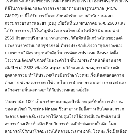
โรคมะเร็งแห่งแรกของประเทศไทยที่ได้รับการรับรองมาตรฐานวิธีการ
ที่ดีในการผลิตยาและการกระจายยาตามมาตรฐานสากล (PIC/s
GMDP) ยานี้ได้รับการขึ้นทะเบียนตำรับยาจากสำนักงานคณะ
กรรมการอาหารและยา (อย.) เมื่อวันที่ 20 พฤษภาคม พ.ศ. 2568 และ
ได้รับการบรรจุไว้ในบัญชีนวัตกรรมไทย เมื่อวันที่ 30 มีนาคม พ.ศ.
2569 ด้วยพระปรีชาสามารถและพระวิสัยทัศน์อันกว้างไกลขององค์
ประธานราชวิทยาลัยจุฬาภรณ์ ที่ทรงประจักษ์แจ้งว่า “สุขภาวะของ
ประชาชน” คือรากฐานสำคัญในการพัฒนาประเทศ จึงทรงก่อตั้ง
โรงงานผลิตเภสัชภัณฑ์ในพระดําริฯ ขึ้น ณ พระตำหนักพิมานมาศ
เมื่อปี พ.ศ. 2563 เพื่อสนับสนุนงานวิจัยและต่อยอดสู่การผลิตระดับ
อุตสาหกรรม ทำให้ประเทศไทยมียารักษาโรคมะเร็งเพียงพอต่อความ
ต้องการ ช่วยลดภาระค่าใช้จ่ายในการนำเข้ายาจากต่างประเทศ และ
สร้างความมั่นคงทางยาให้กับประเทศอย่างยั่งยืน
“อิมครานิบ 100” เป็นยารักษาแบบมุ่งเป้าที่ออกฤทธิ์ยับยั้งการทำงาน
ของเอนไซม์ Tyrosine kinase ซึ่งสามารถยับยั้งการเติบโตและการก
ระจายของเซลล์มะเร็ง ทำให้ควบคุมโรคได้อย่างมีประสิทธิภาพ มี
อาการข้างเคียงต่ำเมื่อเทียบกับการทำเคมีบำบัดแบบดั้งเดิม โดย
สามารถใช้รักษาโรคมะเร็งได้หลายประเภท อาทิ: โรคมะเร็งเม็ดเลือด