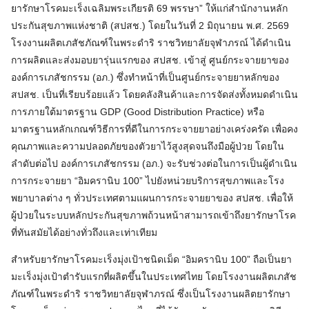
ยารักษาโรคมะเร็งเฉลิมพระเกียรติ 69 พรรษา” ให้แก่สำนักงานหลัก
ประกันสุขภาพแห่งชาติ (สปสช.) โดยในวันที่ 2 มิถุนายน พ.ศ. 2569
โรงงานผลิตเภสัชภัณฑ์ในพระดําริ ราชวิทยาลัยจุฬาภรณ์ ได้ดำเนิน
การผลิตและส่งมอบยารุ่นแรกของ สปสช. เข้าสู่ ศูนย์กระจายยาของ
องค์การเภสัชกรรม (อภ.) ซึ่งทำหน้าที่เป็นศูนย์กระจายยาหลักของ
สปสช. เป็นที่เรียบร้อยแล้ว โดยคลังสินค้าและการจัดส่งทั้งหมดดำเนิน
การภายใต้มาตรฐาน GDP (Good Distribution Practice) หรือ
มาตรฐานหลักเกณฑ์วิธีการที่ดีในการกระจายยาอย่างเคร่งครัด เพื่อคง
คุณภาพและความปลอดภัยของตัวยาไว้สูงสุดจนถึงมือผู้ป่วย โดยใน
ลำดับต่อไป องค์การเภสัชกรรม (อภ.) จะรับช่วงต่อในการเป็นผู้ดำเนิน
การกระจายยา “อิมครานิบ 100” ไปยังหน่วยบริการสุขภาพและโรง
พยาบาลต่าง ๆ ทั่วประเทศตามแผนการกระจายยาของ สปสช. เพื่อให้
ผู้ป่วยในระบบหลักประกันสุขภาพถ้วนหน้าสามารถเข้าถึงยารักษาโรค
ที่ทันสมัยได้อย่างทั่วถึงและเท่าเทียม
สำหรับยารักษาโรคมะเร็งมุ่งเป้าชนิดเม็ด “อิมครานิบ 100” ถือเป็นยา
มะเร็งมุ่งเป้าตำรับแรกที่ผลิตขึ้นในประเทศไทย โดยโรงงานผลิตเภสัช
ภัณฑ์ในพระดําริ ราชวิทยาลัยจุฬาภรณ์ ซึ่งเป็นโรงงานผลิตยารักษา