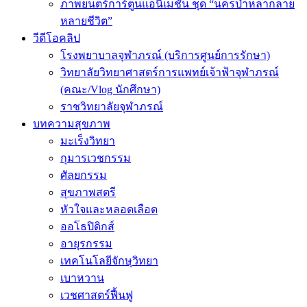
ภาพยนตร์การ์ตูนแอนิเมชัน ชุด “นครป่าหลากลาย
หลายชีวิต”
วีดีโอคลิป
โรงพยาบาลจุฬาภรณ์ (บริการศูนย์การรักษา)
วิทยาลัยวิทยาศาสตร์การแพทย์เจ้าฟ้าจุฬาภรณ์
(คณะ/Vlog นักศึกษา)
ราชวิทยาลัยจุฬาภรณ์
บทความสุขภาพ
มะเร็งวิทยา
กุมารเวชกรรม
ศัลยกรรม
สุขภาพสตรี
หัวใจและหลอดเลือด
ออโธปิดิกส์
อายุรกรรม
เทคโนโลยีจักษุวิทยา
เบาหวาน
เวชศาสตร์ฟื้นฟู