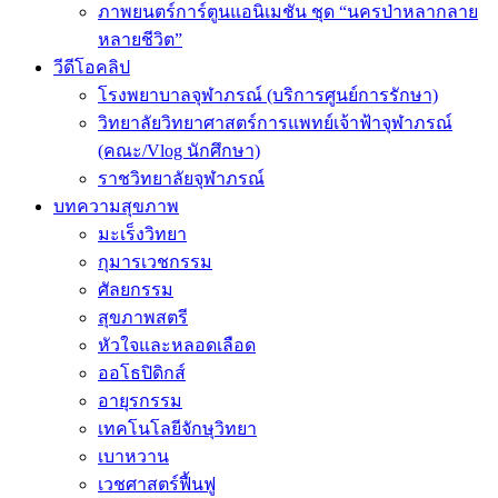
ภาพยนตร์การ์ตูนแอนิเมชัน ชุด “นครป่าหลากลาย
หลายชีวิต”
วีดีโอคลิป
โรงพยาบาลจุฬาภรณ์ (บริการศูนย์การรักษา)
วิทยาลัยวิทยาศาสตร์การแพทย์เจ้าฟ้าจุฬาภรณ์
(คณะ/Vlog นักศึกษา)
ราชวิทยาลัยจุฬาภรณ์
บทความสุขภาพ
มะเร็งวิทยา
กุมารเวชกรรม
ศัลยกรรม
สุขภาพสตรี
หัวใจและหลอดเลือด
ออโธปิดิกส์
อายุรกรรม
เทคโนโลยีจักษุวิทยา
เบาหวาน
เวชศาสตร์ฟื้นฟู