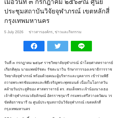
เมื่อวันที่ ๓ กรกฎาคม ๒๕๖๙ณ ศูนย์
ประชุมสถาบันวิจัยจุฬาภรณ์ เขตหลักสี่
กรุงเทพมหานคร
5 July 2026
ข่าวสารองค์กร
,
ข่าวและกิจกรรม
วันที่ ๓ กรกฎาคม ๒๕๖๙ ราชวิทยาลัยจุฬาภรณ์ นำโดยศาสตราจารย์
เกียรติคุณ นายแพทย์รัชตะ รัชตะนาวิน รักษาการรองเลขาธิการราช
วิทยาลัยจุฬาภรณ์ พร้อมด้วยคณะผู้บริหารและบุคลากร เข้าร่วมพิธี
ถวายพระพรชัยมงคลและพิธีเจริญพระพุทธมนต์ เนื่องในโอกาสวัน
คล้ายวันประสูติของ ศาสตราจารย์ ดร. สมเด็จพระเจ้าน้องนางเธอ
เจ้าฟ้าจุฬาภรณวลัยลักษณ์ อัครราชกุมารี กรมพระศรีสวางควัฒน วร
ขัตติยราชนารี ณ ศูนย์ประชุมสถาบันวิจัยจุฬาภรณ์ เขตหลักสี่
กรุงเทพมหานคร