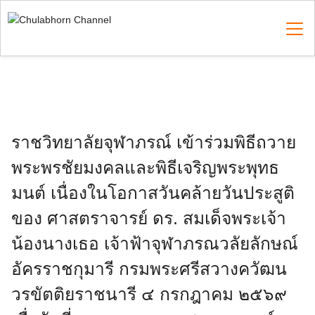
Skip
to
content
Search
for:
ราชวิทยาลัยจุฬาภรณ์ เข้าร่วมพิธีถวาย
พระพรชัยมงคลและพิธีเจริญพระพุทธ
มนต์ เนื่องในโอกาสวันคล้ายวันประสูติ
ของ ศาสตราจารย์ ดร. สมเด็จพระเจ้า
น้องนางเธอ เจ้าฟ้าจุฬาภรณวลัยลักษณ์
อัครราชกุมารี กรมพระศรีสวางควัฒน
วรขัตติยราชนารี ๔ กรกฎาคม ๒๕๖๙