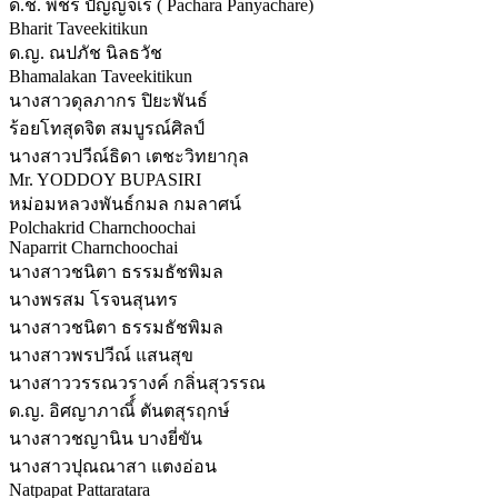
ด.ช. พชร ปัญญจเร ( Pachara Panyachare)
Bharit Taveekitikun
ด.ญ. ณปภัช นิลธวัช
Bhamalakan Taveekitikun
นางสาวดุลภากร ปิยะพันธ์
ร้อยโทสุดจิต สมบูรณ์ศิลป์
นางสาวปวีณ์ธิดา เตชะวิทยากุล
Mr. YODDOY BUPASIRI
หม่อมหลวงพันธ์กมล กมลาศน์
Polchakrid Charnchoochai
Naparrit Charnchoochai
นางสาวชนิตา ธรรมธัชพิมล
นางพรสม โรจนสุนทร
นางสาวชนิตา ธรรมธัชพิมล
นางสาวพรปวีณ์ แสนสุข
นางสาววรรณวรางค์ กลิ่นสุวรรณ
ด.ญ. อิศญาภาณิ์์ ตันตสุรฤกษ์
นางสาวชญานิน บางยี่ขัน
นางสาวปุณณาสา แตงอ่อน
Natpapat Pattaratara