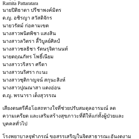
Ramita Pattaratara
นายปิติธาดา ปรีชาพงค์มิตร
ด.ญ. อชิรญา สวัสดิจักร
นายวรัตม์ ก่อคามเขต
นางสาวพนิตพิชา แสงสิน
นางสาวลวิตรา ลี้วิบูลย์ศิลป์
นางสาวชลธิชา​ รัตนรุจิตานนท์
นายตฤณภัทร โพธิ์เนียม
นางสาววริสรา ศรีดา
นางสาวนริศรา กะนะ
นางสาวชุติกาญจน์ สกุนะสิงห์
นางสาวปุณณาสา แตงอ่อน
ด.ญ. พรนารา เต็งสุวรรณ
เสียงดนตรีคือโอสถทางใจที่ช่วยปรับสมดุลอารมณ์ ลด
ความเครียด และเสริมสร้างสุขภาวะที่ดีให้แก่ทั้งผู้ป่วยและ
บุคคลทั่วไป
โรงพยาบาลจุฬาภรณ์ ขอสรรเสริญในจิตสาธารณะอันงดงาม