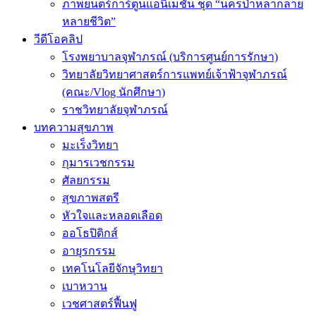
ภาพยนตร์การ์ตูนแอนิเมชัน ชุด “นครป่าหลากลาย
หลายชีวิต”
วีดีโอคลิป
โรงพยาบาลจุฬาภรณ์ (บริการศูนย์การรักษา)
วิทยาลัยวิทยาศาสตร์การแพทย์เจ้าฟ้าจุฬาภรณ์
(คณะ/Vlog นักศึกษา)
ราชวิทยาลัยจุฬาภรณ์
บทความสุขภาพ
มะเร็งวิทยา
กุมารเวชกรรม
ศัลยกรรม
สุขภาพสตรี
หัวใจและหลอดเลือด
ออโธปิดิกส์
อายุรกรรม
เทคโนโลยีจักษุวิทยา
เบาหวาน
เวชศาสตร์ฟื้นฟู