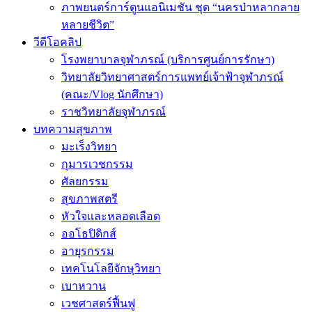
ภาพยนตร์การ์ตูนแอนิเมชัน ชุด “นครป่าหลากลาย
หลายชีวิต”
วีดีโอคลิป
โรงพยาบาลจุฬาภรณ์ (บริการศูนย์การรักษา)
วิทยาลัยวิทยาศาสตร์การแพทย์เจ้าฟ้าจุฬาภรณ์
(คณะ/Vlog นักศึกษา)
ราชวิทยาลัยจุฬาภรณ์
บทความสุขภาพ
มะเร็งวิทยา
กุมารเวชกรรม
ศัลยกรรม
สุขภาพสตรี
หัวใจและหลอดเลือด
ออโธปิดิกส์
อายุรกรรม
เทคโนโลยีจักษุวิทยา
เบาหวาน
เวชศาสตร์ฟื้นฟู