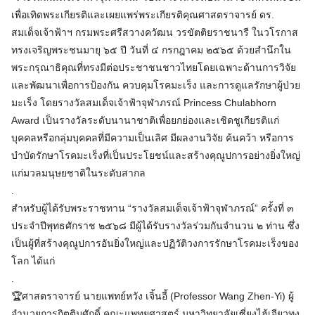
เพื่อเทิดพระเกียรติและเผยแพร่พระเกียรติคุณศาสตราจารย์ ดร.
สมเด็จเจ้าฟ้าฯ กรมพระศรีสวางควัฒน วรขัตติยราชนารี ในวโรกาส
ทรงเจริญพระชนมายุ ๖๕ ปี วันที่ ๔ กรกฎาคม ๒๕๖๕ ด้วยสำนึกใน
พระกรุณาธิคุณที่ทรงมีต่อประชาชนชาวไทยโดยเฉพาะด้านการวิจัย
และพัฒนาเพื่อการป้องกัน ควบคุมโรคมะเร็ง และการดูแลรักษาผู้ป่วย
มะเร็ง โดยรางวัลสมเด็จเจ้าฟ้าจุฬาภรณ์ Princess Chulabhorn
Award เป็นรางวัลระดับนานาชาติเพื่อยกย่องและเชิดชูเกียรติแก่
บุคคลหรือกลุ่มบุคคลที่มีความเป็นเลิศ มีผลงานวิจัย ค้นคว้า หรือการ
บำบัดรักษาโรคมะเร็งที่เป็นประโยชน์และสร้างคุณูปการอย่างยิ่งใหญ่
แก่มวลมนุษยชาติในระดับสากล
.
สำหรับผู้ได้รับพระราชทาน “รางวัลสมเด็จเจ้าฟ้าจุฬาภรณ์” ครั้งที่ ๓
ประจำปีพุทธศักราช ๒๕๖๘ มีผู้ได้รับรางวัลร่วมกันจำนวน ๒ ท่าน ซึ่ง
เป็นผู้ที่สร้างคุณูปการอันยิ่งใหญ่และปฏิวัติวงการรักษาโรคมะเร็งของ
โลก ได้แก่
.
🏆ศาสตราจารย์ นายแพทย์หวัง เจิ้นอี้ (Professor Wang Zhen-Yi) ผู้
อำนวยการกิตติมศักดิ์ คณะแพทยศาสตร์ มหาวิทยาลัยเซี่ยงไฮ้เจียวทง