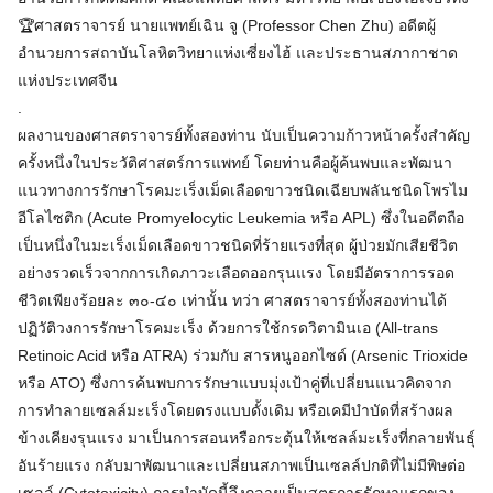
🏆ศาสตราจารย์ นายแพทย์เฉิน จู (Professor Chen Zhu) อดีตผู้
อำนวยการสถาบันโลหิตวิทยาแห่งเซี่ยงไฮ้ และประธานสภากาชาด
แห่งประเทศจีน
.
ผลงานของศาสตราจารย์ทั้งสองท่าน นับเป็นความก้าวหน้าครั้งสำคัญ
ครั้งหนึ่งในประวัติศาสตร์การแพทย์ โดยท่านคือผู้ค้นพบและพัฒนา
แนวทางการรักษาโรคมะเร็งเม็ดเลือดขาวชนิดเฉียบพลันชนิดโพรไม
อีโลไซติก (Acute Promyelocytic Leukemia หรือ APL) ซึ่งในอดีตถือ
เป็นหนึ่งในมะเร็งเม็ดเลือดขาวชนิดที่ร้ายแรงที่สุด ผู้ป่วยมักเสียชีวิต
อย่างรวดเร็วจากการเกิดภาวะเลือดออกรุนแรง โดยมีอัตราการรอด
ชีวิตเพียงร้อยละ ๓๐-๔๐ เท่านั้น ทว่า ศาสตราจารย์ทั้งสองท่านได้
ปฏิวัติวงการรักษาโรคมะเร็ง ด้วยการใช้กรดวิตามินเอ (All-trans
Retinoic Acid หรือ ATRA) ร่วมกับ สารหนูออกไซด์ (Arsenic Trioxide
หรือ ATO) ซึ่งการค้นพบการรักษาแบบมุ่งเป้าคู่ที่เปลี่ยนแนวคิดจาก
การทำลายเซลล์มะเร็งโดยตรงแบบดั้งเดิม หรือเคมีบำบัดที่สร้างผล
ข้างเคียงรุนแรง มาเป็นการสอนหรือกระตุ้นให้เซลล์มะเร็งที่กลายพันธุ์
อันร้ายแรง กลับมาพัฒนาและเปลี่ยนสภาพเป็นเซลล์ปกติที่ไม่มีพิษต่อ