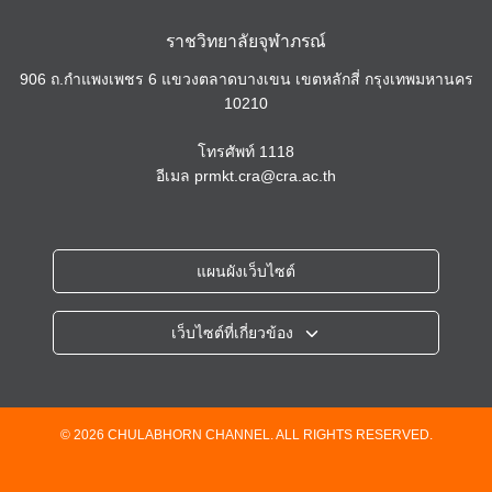
ราชวิทยาลัยจุฬาภรณ์
906 ถ.กำแพงเพชร 6 แขวงตลาดบางเขน เขตหลักสี่ กรุงเทพมหานคร
10210
โทรศัพท์
1118
อีเมล
prmkt.cra@cra.ac.th
แผนผังเว็บไซต์
เว็บไซต์ที่เกี่ยวข้อง
ราชวิทยาลัยจุฬาภรณ์
โรงพยาบาลจุฬาภรณ์
วิทยาลัยวิทยาศาสตร์การแพทย์เจ้าฟ้าจุฬาภรณ์
© 2026 CHULABHORN CHANNEL. ALL RIGHTS RESERVED.
วิทยาลัยแพทยศาสตร์ศรีสวางควัฒน