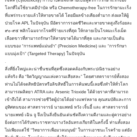
เซลล์ (Cytotoxicity) การบำบัดนี้จึงกลายเป็นสูตรการรักษาแรกของ
โลกที่ไม่ใช้ยาเคมีบำบัด หรือ Chemotherapy-free ในการรักษามะเร็ง
ที่แพร่กระจายแล้วให้หายขาดได้ โดยมีผลข้างเคียงต่ำมาก ส่งผลให้ผู้
ป่วยโรค APL ในปัจจุบัน มีอัตราการรอดชีวิตและหายขาดสูงถึงร้อยละ
๙๐-๙๕ พลิกโฉมจากโรคที่ร้ายแรงที่สุด ให้กลายเป็นโรคมะเร็งเม็ด
เลือดขาวที่สามารถรักษาให้หายขาดได้มากที่สุด และกลายเป็นต้น
แบบของ “การแพทย์แม่นยำ” (Precision Medicine) และ “การรักษา
แบบมุ่งเป้า” (Targeted Therapy) ในปัจจุบัน
.
สิ่งที่ยิ่งใหญ่และน่าชื่นชมที่สุดซึ่งสอดคล้องกับพระปณิธานอย่าง
แท้จริง คือ “จิตวิญญาณแห่งความเสียสละ” โดยศาสตราจารย์ทั้งสอง
ท่านไม่ได้จดสิทธิบัตรหรือลิขสิทธิ์ในการค้นพบนี้เลยซึ่งทำให้ทั่วโลก
สามารถผลิตยา ATRA และ Arsenic Trioxide ได้ด้วยราคาที่สามารถ
เข้าถึงได้ สามารถช่วยชีวิตผู้ป่วยได้อย่างแพร่หลาย คุณสมบัติและการ
อุทิศตนของ ศาสตราจารย์ นายแพทย์ หวัง เจิ้นอี้ และ ศาสตราจารย์
นายแพทย์ เฉิน จู จึงเป็นสิ่งยืนยันเด่นชัดถึงความดีงามและคู่ควรอย่าง
ยิ่งต่อการได้รับพระราชทานรางวัลอันทรงเกียรติในครั้งนี้ ท่านทั้งสอง
ไม่เพียงแต่ใช้ “วิทยาการเพื่อมวลมนุษย์” ในการเอาชนะโรคร้าย แต่ยัง