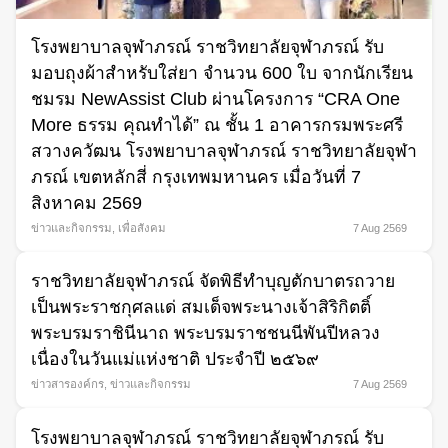
โรงพยาบาลจุฬาภรณ์ ราชวิทยาลัยจุฬาภรณ์ รับ
มอบถุงผ้าสำหรับใส่ยา จำนวน 600 ใบ จากนักเรียน
ชมรม NewAssist Club ผ่านโครงการ “CRA One
More ธรรม คุณทำได้” ณ ชั้น 1 อาคารกรมพระศรี
สวางควัฒน โรงพยาบาลจุฬาภรณ์ ราชวิทยาลัยจุฬา
ภรณ์ เขตหลักสี่ กรุงเทพมหานคร เมื่อวันที่ 7
สิงหาคม 2569
ข่าวและกิจกรรม
,
เพื่อสังคม
7 Aug 2569
ราชวิทยาลัยจุฬาภรณ์ จัดพิธีทำบุญตักบาตรถวาย
เป็นพระราชกุศลแด่ สมเด็จพระนางเจ้าสิริกิตติ์
พระบรมราชินีนาถ พระบรมราชชนนีพันปีหลวง
เนื่องในวันแม่แห่งชาติ ประจำปี ๒๕๖๙
ข่าวสารองค์กร
,
ข่าวและกิจกรรม
7 Aug 2569
โรงพยาบาลจุฬาภรณ์ ราชวิทยาลัยจุฬาภรณ์ รับ