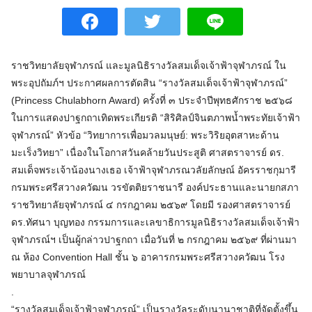
ราชวิทยาลัยจุฬาภรณ์ และมูลนิธิรางวัลสมเด็จเจ้าฟ้าจุฬาภรณ์ ใน
พระอุปถัมภ์ฯ ประกาศผลการตัดสิน “รางวัลสมเด็จเจ้าฟ้าจุฬาภรณ์”
(Princess Chulabhorn Award) ครั้งที่ ๓ ประจำปีพุทธศักราช ๒๕๖๘
ในการแสดงปาฐกถาเทิดพระเกียรติ “สิริศิลป์จินตภาพน้ำพระทัยเจ้าฟ้า
จุฬาภรณ์” หัวข้อ “วิทยาการเพื่อมวลมนุษย์: พระวิริยอุตสาหะด้าน
มะเร็งวิทยา” เนื่องในโอกาสวันคล้ายวันประสูติ ศาสตราจารย์ ดร.
สมเด็จพระเจ้าน้องนางเธอ เจ้าฟ้าจุฬาภรณวลัยลักษณ์ อัครราชกุมารี
กรมพระศรีสวางควัฒน วรขัตติยราชนารี องค์ประธานและนายกสภา
ราชวิทยาลัยจุฬาภรณ์ ๔ กรกฎาคม ๒๕๖๙ โดยมี รองศาสตราจารย์
ดร.ทัศนา บุญทอง กรรมการและเลขาธิการมูลนิธิรางวัลสมเด็จเจ้าฟ้า
จุฬาภรณ์ฯ เป็นผู้กล่าวปาฐกถา เมื่อวันที่ ๒ กรกฎาคม ๒๕๖๙ ที่ผ่านมา
ณ ห้อง Convention Hall ชั้น ๖ อาคารกรมพระศรีสวางควัฒน โรง
พยาบาลจุฬาภรณ์
.
“รางวัลสมเด็จเจ้าฟ้าจุฬาภรณ์” เป็นรางวัลระดับนานาชาติที่จัดตั้งขึ้น