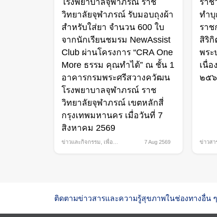
โรงพยาบาลจุฬาภรณ์ ราช
ราชว
วิทยาลัยจุฬาภรณ์ รับมอบถุงผ้า
ทำบ
สำหรับใส่ยา จำนวน 600 ใบ
ราชก
จากนักเรียนชมรม NewAssist
สิริ
Club ผ่านโครงการ “CRA One
พระ
More ธรรม คุณทำได้” ณ ชั้น 1
เนื่
อาคารกรมพระศรีสวางควัฒน
๒๕
โรงพยาบาลจุฬาภรณ์ ราช
วิทยาลัยจุฬาภรณ์ เขตหลักสี่
กรุงเทพมหานคร เมื่อวันที่ 7
สิงหาคม 2569
ข่าวและกิจกรรม
,
เพื่อ
7 Aug 2569
ข่าวสา
สังคม
กิจกรร
ติดตามข่าวสารและความรู้สุขภาพในช่องทางอื่น ๆ