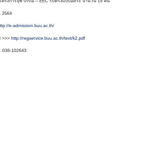
ระโครงการจุฬาภรณ์ – EEC รับตรงแบบอิสระ จำนวน 15 คน
ยน 2564
ttp://e-admission.buu.ac.th/
ร >>>
http://regservice.buu.ac.th/text/k2.pdf
ร. 038-102643