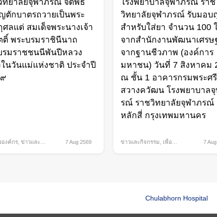
ิทยาลัยจุฬาภรณ์ จัดพิธี
โรงพยาบาลจุฬาภรณ์ ราช
ุญตักบาตรถวายเป็นพระ
วิทยาลัยจุฬาภรณ์ รับมอบถ
ุศลแด่ สมเด็จพระนางเจ้า
สำหรับใส่ยา จำนวน 100 
กิตติ์ พระบรมราชินีนาถ
จากสำนักงานพัฒนาเศรษฐ
บรมราชชนนีพันปีหลวง
จากฐานชีวภาพ (องค์การ
องในวันแม่แห่งชาติ ประจำปี
มหาชน) วันที่ 7 สิงหาคม
๖๙
ณ ชั้น 1 อาคารกรมพระศรี
สวางควัฒน โรงพยาบาลจ
รณ์ ราชวิทยาลัยจุฬาภรณ์
หลักสี่ กรุงเทพมหานคร
รองค์กร
,
ข่าวและ
7 Aug 2569
ข่าวและกิจกรรม
,
เพื่อ
7 Aug
ม
สังคม
Chulabhorn Hospital