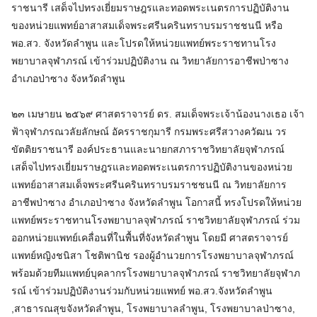
ราชนารี เสด็จไปทรงเยี่ยมราษฎรและทอดพระเนตรการปฏิบัติงาน
ของหน่วยแพทย์อาสาสมเด็จพระศรีนครินทราบรมราชชนนี หรือ
พอ.สว. จังหวัดลำพูน และโปรดให้หน่วยแพทย์พระราชทานโรง
พยาบาลจุฬาภรณ์ เข้าร่วมปฏิบัติงาน ณ วิทยาลัยการอาชีพป่าซาง
อำเภอป่าซาง จังหวัดลำพูน
๒๓ เมษายน ๒๕๖๙ ศาสตราจารย์ ดร. สมเด็จพระเจ้าน้องนางเธอ เจ้า
ฟ้าจุฬาภรณวลัยลักษณ์ อัครราชกุมารี กรมพระศรีสวางควัฒน วร
ขัตติยราชนารี องค์ประธานและนายกสภาราชวิทยาลัยจุฬาภรณ์
เสด็จไปทรงเยี่ยมราษฎรและทอดพระเนตรการปฏิบัติงานของหน่วย
แพทย์อาสาสมเด็จพระศรีนครินทราบรมราชชนนี ณ วิทยาลัยการ
อาชีพป่าซาง อำเภอป่าซาง จังหวัดลำพูน โอกาสนี้ ทรงโปรดให้หน่วย
แพทย์พระราชทานโรงพยาบาลจุฬาภรณ์ ราชวิทยาลัยจุฬาภรณ์ ร่วม
ออกหน่วยแพทย์เคลื่อนที่ในพื้นที่จังหวัดลำพูน โดยมี ศาสตราจารย์
แพทย์หญิงชนิสา โชติพานิช รองผู้อำนวยการโรงพยาบาลจุฬาภรณ์
พร้อมด้วยทีมแพทย์บุคลากรโรงพยาบาลจุฬาภรณ์ ราชวิทยาลัยจุฬาภ
รณ์ เข้าร่วมปฏิบัติงานร่วมกับหน่วยแพทย์ พอ.สว.จังหวัดลำพูน
,สาธารณสุขจังหวัดลำพูน, โรงพยาบาลลำพูน, โรงพยาบาลป่าซาง,