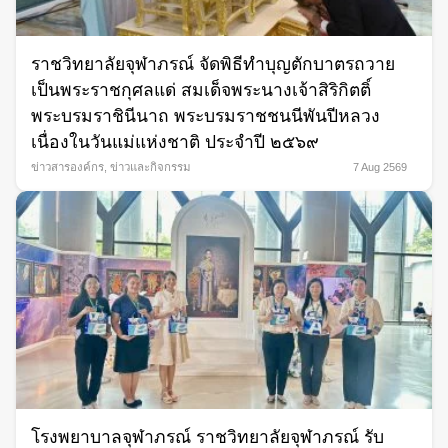
ราชวิทยาลัยจุฬาภรณ์ จัดพิธีทำบุญตักบาตรถวาย
เป็นพระราชกุศลแด่ สมเด็จพระนางเจ้าสิริกิตติ์
พระบรมราชินีนาถ พระบรมราชชนนีพันปีหลวง
เนื่องในวันแม่แห่งชาติ ประจำปี ๒๕๖๙
ข่าวสารองค์กร
,
ข่าวและกิจกรรม
7 Aug 2569
โรงพยาบาลจุฬาภรณ์ ราชวิทยาลัยจุฬาภรณ์ รับ