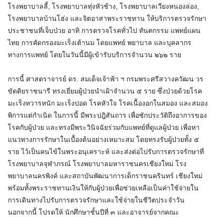
โรงพยาบาลลี้, โรงพยาบาลทุ่งหัวช้าง, โรงพยาบาลเวียงหนองล่อง,
โรงพยาบาลบ้านโฮ่ง และจิตอาสาพระราชทาน ให้บริการตรวจรักษา
ประชาชนที่เจ็บป่วย อาทิ การตรวจโรคทั่วไป ทันตกรรม แพทย์แผน
ไทย การคัดกรองมะเร็งเต้านม โดยแพทย์ พยาบาล และบุคลากร
ทางการแพทย์ โดยในวันนี้มีผู้เข้ารับบริการจำนวน ๒๖๒ ราย
การนี้ ศาสตราจารย์ ดร. สมเด็จเจ้าฟ้า ฯ กรมพระศรีสวางควัฒน วร
ขัตติยราชนารี ทรงเยี่ยมผู้ป่วยนำเฝ้าจำนวน ๕ ราย ซึ่งป่วยด้วยโรค
มะเร็งทวารหนัก มะเร็งปอด โรคหัวใจ โรคเนื้องอกในสมอง และสมอง
พิการแต่กำเนิด ในการนี้ มีพระปฎิสันถาร เพื่อซักประวัติถึงอาการของ
โรคกับผู้ป่วย และทรงมีพระวินิจฉัยร่วมกับแพทย์ที่ดูแลผู้ป่วย เพื่อหา
แนวทางการรักษาในเบื้องต้นอย่างเหมาะสม โดยทรงรับผู้ป่วยทั้ง ๕
ราย ไว้เป็นคนไข้ในพระอนุเคราะห์ และส่งต่อไปรับการตรวจรักษาที่
โรงพยาบาลจุฬาภรณ์ โรงพยาบาลมหาราชนครเชียงใหม่ โรง
พยาบาลนครพิงค์ และสถาบันพัฒนาการเด็กราชนครินทร์ เชียงใหม่
พร้อมทั้งพระราชทานเงินให้กับผู้ป่วยเพื่อช่วยเหลือเป็นค่าใช้จ่ายใน
การเดินทางไปรับการตรวจรักษาและใช้จ่ายในชีวิตประจำวัน
นอกจากนี้ โปรดให้ นักศึกษาชั้นปีที่ ๓ และอาจารย์จากคณะ