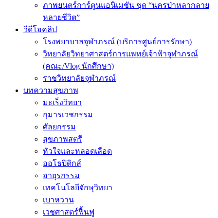
ภาพยนตร์การ์ตูนแอนิเมชัน ชุด “นครป่าหลากลาย
หลายชีวิต”
วีดีโอคลิป
โรงพยาบาลจุฬาภรณ์ (บริการศูนย์การรักษา)
วิทยาลัยวิทยาศาสตร์การแพทย์เจ้าฟ้าจุฬาภรณ์
(คณะ/Vlog นักศึกษา)
ราชวิทยาลัยจุฬาภรณ์
บทความสุขภาพ
มะเร็งวิทยา
กุมารเวชกรรม
ศัลยกรรม
สุขภาพสตรี
หัวใจและหลอดเลือด
ออโธปิดิกส์
อายุรกรรม
เทคโนโลยีจักษุวิทยา
เบาหวาน
เวชศาสตร์ฟื้นฟู