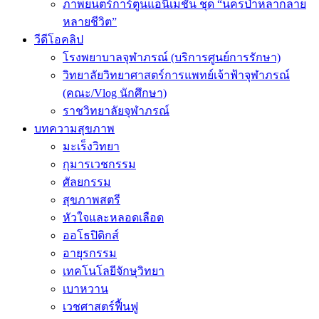
ภาพยนตร์การ์ตูนแอนิเมชัน ชุด “นครป่าหลากลาย
หลายชีวิต”
วีดีโอคลิป
โรงพยาบาลจุฬาภรณ์ (บริการศูนย์การรักษา)
วิทยาลัยวิทยาศาสตร์การแพทย์เจ้าฟ้าจุฬาภรณ์
(คณะ/Vlog นักศึกษา)
ราชวิทยาลัยจุฬาภรณ์
บทความสุขภาพ
มะเร็งวิทยา
กุมารเวชกรรม
ศัลยกรรม
สุขภาพสตรี
หัวใจและหลอดเลือด
ออโธปิดิกส์
อายุรกรรม
เทคโนโลยีจักษุวิทยา
เบาหวาน
เวชศาสตร์ฟื้นฟู