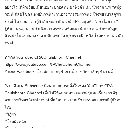
หลายชนิด ? เลเซอร์จนหาย หลุมสิวจะกลับมาอีกไหม? ? ฟื้นฟูผิว
อย่างไรให้ผิวเรียบเนียนอย่างปลอดภัย มาฟังคำแนะนำจาก นพ.รัศม์ฐ
วัฒน์ ดีสมโชค แพทย์หัวหน้างานอายุรกรรมผิวหนัง โรงพยาบาลจุฬา
ภรณ์ ในรายการ รู้กู้ผิวกับหมอจุฬาภรณ์ EP4 หลุมสิวรักษาไม่ยาก ?
รู้ทัน..ก่อนลุกลาม รับฟังความรู้พร้อมข้อแนะนำการดูแลรักษาปัญหา
ผิวหนังในแบบต่าง ๆ จากทีมแพทย์อายุรกรรมผิวหนัง โรงพยาบาลจุฬา
ภรณ์
? ทาง YouTube: CRA Chulabhorn Channel
https://www.youtube.com/@ChulabhornChannel
? และ Facebook: โรงพยาบาลจุฬาภรณ์ ราชวิทยาลัยจุฬาภรณ์
?อย่าลืมกด Subscribe ติดตาม กดกระดิ่งในช่อง YouTube CRA
Chulabhorn Channel เพื่อไม่ให้พลาดสาระความรู้และเรื่องราวดีๆ
จากราชวิทยาลัยจุฬาภรณ์ ที่พร้อมแบ่งปันสร้างสรรค์สุขภาพดีสู่สังคม
ไทย
#รู้กู้ผิว
#โรคผิวหนัง