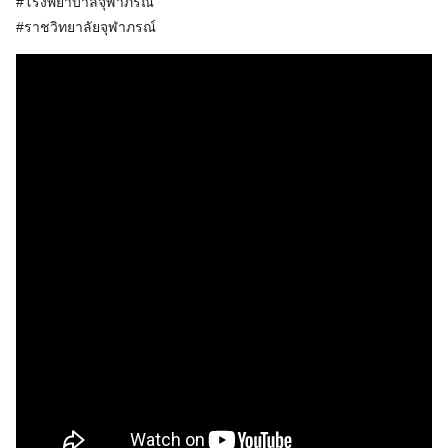
#โรงพยาบาลจุฬาภรณ์
#ราชวิทยาลัยจุฬาภรณ์