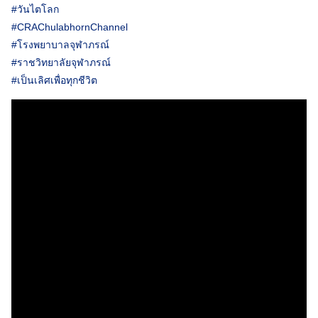
#วันไตโลก
#CRAChulabhornChannel
#โรงพยาบาลจุฬาภรณ์
#ราชวิทยาลัยจุฬาภรณ์
#เป็นเลิศเพื่อทุกชีวิต