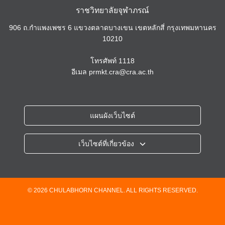
ราชวิทยาลัยจุฬาภรณ์
906 ถ.กำแพงเพชร 6 แขวงตลาดบางเขน เขตหลักสี่ กรุงเทพมหานคร
10210
โทรศัพท์
1118
อีเมล
prmkt.cra@cra.ac.th
แผนผังเว็บไซต์
เว็บไซต์ที่เกี่ยวข้อง
ราชวิทยาลัยจุฬาภรณ์
โรงพยาบาลจุฬาภรณ์
วิทยาลัยวิทยาศาสตร์การแพทย์เจ้าฟ้าจุฬาภรณ์
© 2026 CHULABHORN CHANNEL. ALL RIGHTS RESERVED.
วิทยาลัยแพทยศาสตร์ศรีสวางควัฒน