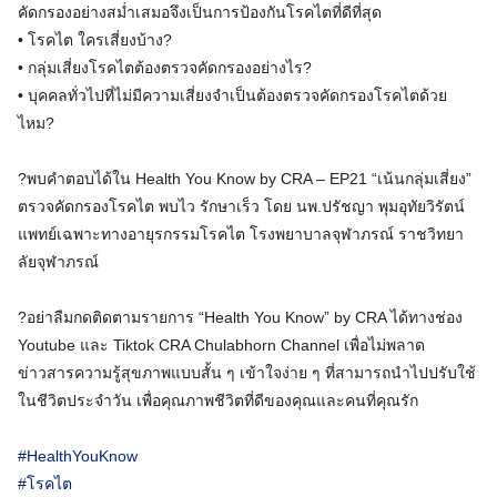
คัดกรองอย่างสม่ำเสมอจึงเป็นการป้องกันโรคไตที่ดีที่สุด
• โรคไต ใครเสี่ยงบ้าง?
• กลุ่มเสี่ยงโรคไตต้องตรวจคัดกรองอย่างไร?
• บุคคลทั่วไปที่ไม่มีความเสี่ยงจำเป็นต้องตรวจคัดกรองโรคไตด้วย
ไหม?
?พบคำตอบได้ใน Health You Know by CRA – EP21 “เน้นกลุ่มเสี่ยง”
ตรวจคัดกรองโรคไต พบไว รักษาเร็ว โดย นพ.ปรัชญา พุมอุทัยวิรัตน์
แพทย์เฉพาะทางอายุรกรรมโรคไต โรงพยาบาลจุฬาภรณ์ ราชวิทยา
ลัยจุฬาภรณ์
?อย่าลืมกดติดตามรายการ “Health You Know” by CRA ได้ทางช่อง
Youtube และ Tiktok CRA Chulabhorn Channel เพื่อไม่พลาด
ข่าวสารความรู้สุขภาพแบบสั้น ๆ เข้าใจง่าย ๆ ที่สามารถนำไปปรับใช้
ในชีวิตประจำวัน เพื่อคุณภาพชีวิตที่ดีของคุณและคนที่คุณรัก
#HealthYouKnow
#โรคไต