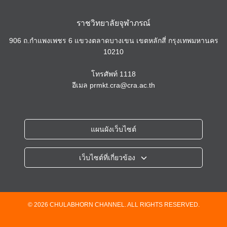
ราชวิทยาลัยจุฬาภรณ์
906 ถ.กำแพงเพชร 6 แขวงตลาดบางเขน เขตหลักสี่ กรุงเทพมหานคร
10210
โทรศัพท์
1118
อีเมล
prmkt.cra@cra.ac.th
แผนผังเว็บไซต์
เว็บไซต์ที่เกี่ยวข้อง
ราชวิทยาลัยจุฬาภรณ์
โรงพยาบาลจุฬาภรณ์
วิทยาลัยวิทยาศาสตร์การแพทย์เจ้าฟ้าจุฬาภรณ์
© 2026 CHULABHORN CHANNEL. ALL RIGHTS RESERVED.
วิทยาลัยแพทยศาสตร์ศรีสวางควัฒน