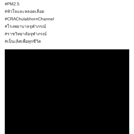
#PM2.5
#หัวใจและหลอดเลือด
#CRAChulabhornChannel
#โรงพยาบาลจุฬาภรณ์
#ราชวิทยาลัยจุฬาภรณ์
#เป็นเลิศเพื่อทุกชีวิต