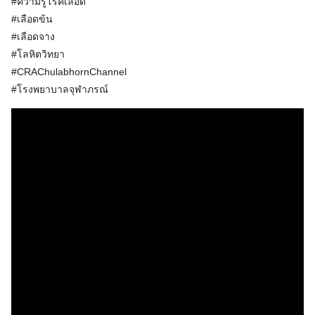
#ความรู้โรคเลือด
#เลือดข้น
#เลือดจาง
#โลหิตวิทยา
#CRAChulabhornChannel
#โรงพยาบาลจุฬาภรณ์