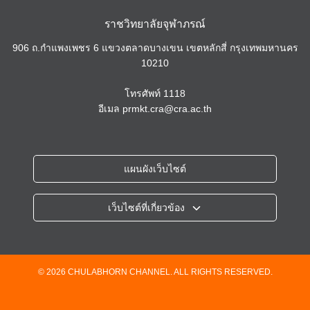
ราชวิทยาลัยจุฬาภรณ์
906 ถ.กำแพงเพชร 6 แขวงตลาดบางเขน เขตหลักสี่ กรุงเทพมหานคร
10210
โทรศัพท์
1118
อีเมล
prmkt.cra@cra.ac.th
แผนผังเว็บไซต์
เว็บไซต์ที่เกี่ยวข้อง
ราชวิทยาลัยจุฬาภรณ์
โรงพยาบาลจุฬาภรณ์
วิทยาลัยวิทยาศาสตร์การแพทย์เจ้าฟ้าจุฬาภรณ์
© 2026 CHULABHORN CHANNEL. ALL RIGHTS RESERVED.
วิทยาลัยแพทยศาสตร์ศรีสวางควัฒน