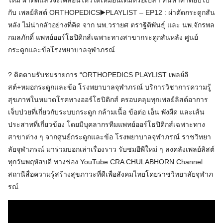
ไหม ผ่าตัดแล้วจะเคลื่อนไหวได้เหมือนเดิมหรือเปล่า ค้นหาคำตอบไป
กับ เพลย์ลิสต์ ORTHOPEDICS▶️PLAYLIST – EP12 : ผ่าตัดกระดูกสัน
หลัง ไม่น่ากลัวอย่างที่คิด จาก นพ.วรายศ ตราฐิติพันธุ์ และ นพ.จักรพล
กมลภักดิ์ แพทย์ออร์โธปิดิกส์เฉพาะทางสาขากระดูกสันหลัง ศูนย์
กระดูกและข้อโรงพยาบาลจุฬาภรณ์
? ติดตามรับชมรายการ “ORTHOPEDICS PLAYLIST เพลย์ลิ
สต์+หมอกระดูกและข้อ โรงพยาบาลจุฬาภรณ์ บริการวิชาการความรู้
สุขภาพในหมวดโรคทางออร์โธปิดิกส์ ครอบคลุมทุกเพลย์ลิสต์อาการ
เจ็บป่วยที่เกี่ยวกับระบบกระดูก กล้ามเนื้อ ข้อต่อ เอ็น พังผืด และเส้น
ประสาทที่เกี่ยวข้อง โดยมีบุคลากรทีมแพทย์ออร์โธปิดิกส์เฉพาะทาง
สาขาต่าง ๆ จากศูนย์กระดูกและข้อ โรงพยาบาลจุฬาภรณ์ ราชวิทยา
ลัยจุฬาภรณ์ มาร่วมบอกเล่าเรื่องราว รับชมอีพีใหม่ ๆ ลงคลังเพลย์ลิสต์
ทุกวันพฤหัสบดี ทางช่อง YouTube CRA CHULABHORN Channel
สถานีสื่อความรู้สร้างสุขภาวะที่ดีเพื่อสังคมไทยโดยราชวิทยาลัยจุฬาภ
รณ์