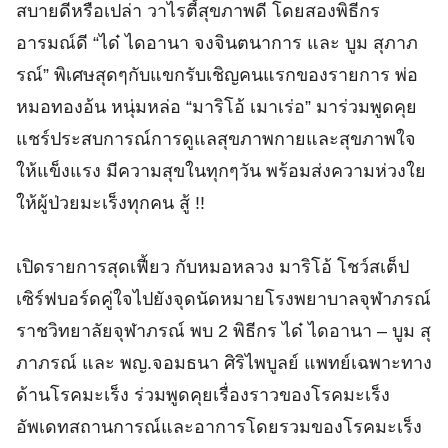
สบายดีหรือเปล่า วาไรตี้สุขภาพดี โดยสองพิธีกร
อารมณ์ดี “ได๋ ไดอานา จงจินตนาการ และ บูม สุภาภ
รณ์” พิเศษสุดๆกับแขกรับเชิญคนแรกของรายการ พ่อ
หมอทองอ้น หนุ่มหล่อ “มาริโอ้ เมาเร่อ” มาร่วมพูดคุย
แชร์ประสบการณ์การดูแลสุขภาพกายและสุขภาพใจ
ให้แข็งแรง มีความสุขในทุกๆวัน พร้อมส่งความห่วงใย
ให้ผู้ป่วยมะเร็งทุกคน สู้ !!
เปิดรายการสุดเฟี้ยว กับหมอหลวง มาริโอ้ โชว์สเต็ป
เซิร์ฟบอร์ดคู่ใจไปยังจุดนัดหมายโรงพยาบาลจุฬาภรณ์
ราชวิทยาลัยจุฬาภรณ์ พบ 2 พิธีกร ได๋ ไดอานา – บูม สุ
ภาภรณ์ และ พญ.จอมธนา ศิริไพบูลย์ แพทย์เฉพาะทาง
ด้านโรคมะเร็ง ร่วมพูดคุยเรื่องราวของโรคมะเร็ง
อัพเดทสถานการณ์และอาการโดยรวมของโรคมะเร็ง