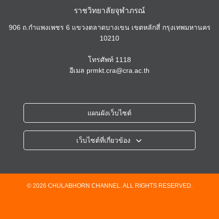
ราชวิทยาลัยจุฬาภรณ์
906 ถ.กำแพงเพชร 6 แขวงตลาดบางเขน เขตหลักสี่ กรุงเทพมหานคร
10210
โทรศัพท์
1118
อีเมล
prmkt.cra@cra.ac.th
แผนผังเว็บไซต์
เว็บไซต์ที่เกี่ยวข้อง
ราชวิทยาลัยจุฬาภรณ์
โรงพยาบาลจุฬาภรณ์
วิทยาลัยวิทยาศาสตร์การแพทย์เจ้าฟ้าจุฬาภรณ์
© 2026 CHULABHORN CHANNEL. ALL RIGHTS RESERVED.
วิทยาลัยแพทยศาสตร์ศรีสวางควัฒน