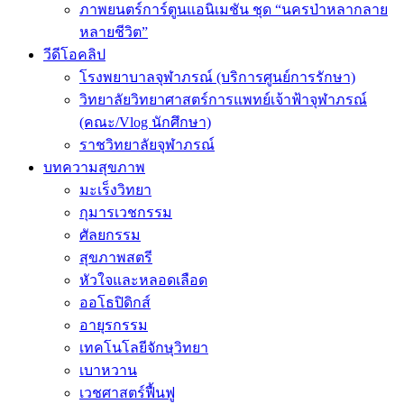
ภาพยนตร์การ์ตูนแอนิเมชัน ชุด “นครป่าหลากลาย
หลายชีวิต”
วีดีโอคลิป
โรงพยาบาลจุฬาภรณ์ (บริการศูนย์การรักษา)
วิทยาลัยวิทยาศาสตร์การแพทย์เจ้าฟ้าจุฬาภรณ์
(คณะ/Vlog นักศึกษา)
ราชวิทยาลัยจุฬาภรณ์
บทความสุขภาพ
มะเร็งวิทยา
กุมารเวชกรรม
ศัลยกรรม
สุขภาพสตรี
หัวใจและหลอดเลือด
ออโธปิดิกส์
อายุรกรรม
เทคโนโลยีจักษุวิทยา
เบาหวาน
เวชศาสตร์ฟื้นฟู