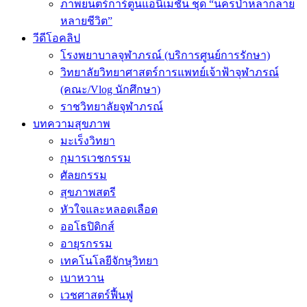
ภาพยนตร์การ์ตูนแอนิเมชัน ชุด “นครป่าหลากลาย
หลายชีวิต”
วีดีโอคลิป
โรงพยาบาลจุฬาภรณ์ (บริการศูนย์การรักษา)
วิทยาลัยวิทยาศาสตร์การแพทย์เจ้าฟ้าจุฬาภรณ์
(คณะ/Vlog นักศึกษา)
ราชวิทยาลัยจุฬาภรณ์
บทความสุขภาพ
มะเร็งวิทยา
กุมารเวชกรรม
ศัลยกรรม
สุขภาพสตรี
หัวใจและหลอดเลือด
ออโธปิดิกส์
อายุรกรรม
เทคโนโลยีจักษุวิทยา
เบาหวาน
เวชศาสตร์ฟื้นฟู