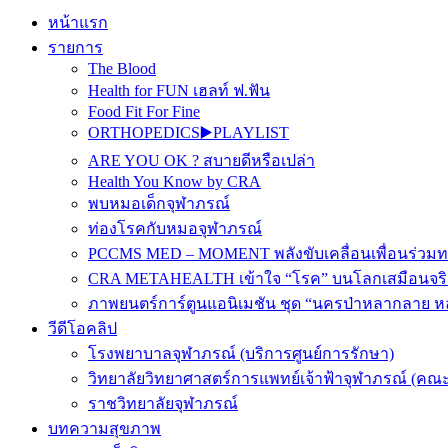
หน้าแรก
รายการ
The Blood
Health for FUN เฮลท์ ฟ.ฟัน
Food Fit For Fine
ORTHOPEDICS▶️PLAYLIST
ARE YOU OK ? สบายดีหรือเปล่า
Health You Know by CRA
พบหมอเด็กจุฬาภรณ์
ท่องโรคกับหมอจุฬาภรณ์
PCCMS MED – MOMENT พลังขับเคลื่อนเพื่อนร่วม
CRA METAHEALTH เข้าใจ “โรค” บนโลกเสมือนจริ
ภาพยนตร์การ์ตูนแอนิเมชัน ชุด “นครป่าหลากลาย หล
วีดีโอคลิป
โรงพยาบาลจุฬาภรณ์ (บริการศูนย์การรักษา)
วิทยาลัยวิทยาศาสตร์การแพทย์เจ้าฟ้าจุฬาภรณ์ (คณะ
ราชวิทยาลัยจุฬาภรณ์
บทความสุขภาพ