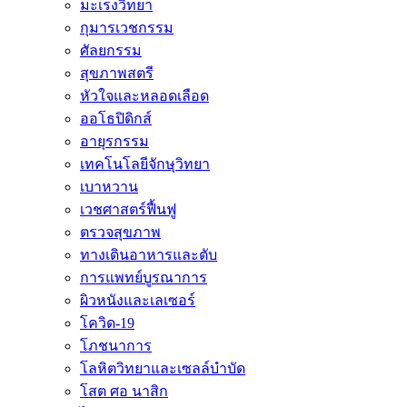
มะเร็งวิทยา
กุมารเวชกรรม
ศัลยกรรม
สุขภาพสตรี
หัวใจและหลอดเลือด
ออโธปิดิกส์
อายุรกรรม
เทคโนโลยีจักษุวิทยา
เบาหวาน
เวชศาสตร์ฟื้นฟู
ตรวจสุขภาพ
ทางเดินอาหารและตับ
การแพทย์บูรณาการ
ผิวหนังและเลเซอร์
โควิด-19
โภชนาการ
โลหิตวิทยาและเซลล์บำบัด
โสต ศอ นาสิก