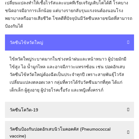
เปลี่ยนแปลงทำให้เชื้อไวรัสและแบคทีเรียเจริญเติบโตได้ดี โรคบาง
ชนิดอาจมีอาการเล็กน้อย แต่บางรายกลับรุนแรงจนต้องนอนโรง
พยาบาลหรืออาจเสียชีวิต โชคดีที่ปัจจุบันมีวัคซีนหลายชนิดที่สามารถ
ป้องกันได้
วัคซีนไข้หวัดใหญ่
ไข้หวัดใหญ่ระบาดมากในช่วงหน้าฝนและหน้าหนาว ผู้ป่วยมักมี
ไข้สูง ไอ น้ำมูกไหล และอาจมีภาวะแทรกซ้อน เช่น ปอดอักเสบ
วัคซีนไข้หวัดใหญ่ต้องฉีดเป็นประจำทุกปี เพราะสายพันธุ์ไวรัส
เปลี่ยนแปลงตลอดเวลา กลุ่มที่ควรได้รับวัคซีนมากที่สุด ได้แก่
เด็กเล็ก ผู้สูงอายุ ผู้ป่วยโรคเรื้อรัง และหญิงตั้งครรภ์
วัคซีนโควิด-19
วัคซีนป้องกันปอดอักเสบนิวโมคอคคัส (Pneumococcal
vaccine)