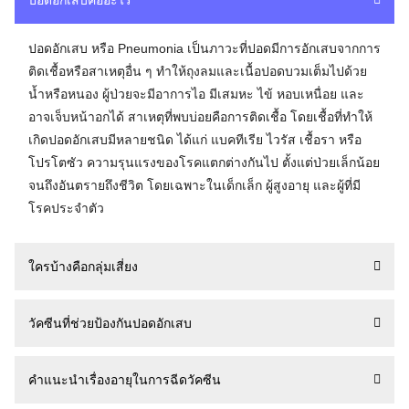
ปอดอักเสบคืออะไร
ปอดอักเสบ หรือ Pneumonia เป็นภาวะที่ปอดมีการอักเสบจากการ
ติดเชื้อหรือสาเหตุอื่น ๆ ทำให้ถุงลมและเนื้อปอดบวมเต็มไปด้วย
น้ำหรือหนอง ผู้ป่วยจะมีอาการไอ มีเสมหะ ไข้ หอบเหนื่อย และ
อาจเจ็บหน้าอกได้ สาเหตุที่พบบ่อยคือการติดเชื้อ โดยเชื้อที่ทำให้
เกิดปอดอักเสบมีหลายชนิด ได้แก่ แบคทีเรีย ไวรัส เชื้อรา หรือ
โปรโตซัว ความรุนแรงของโรคแตกต่างกันไป ตั้งแต่ป่วยเล็กน้อย
จนถึงอันตรายถึงชีวิต โดยเฉพาะในเด็กเล็ก ผู้สูงอายุ และผู้ที่มี
โรคประจำตัว
ใครบ้างคือกลุ่มเสี่ยง
วัคซีนที่ช่วยป้องกันปอดอักเสบ
คำแนะนำเรื่องอายุในการฉีดวัคซีน