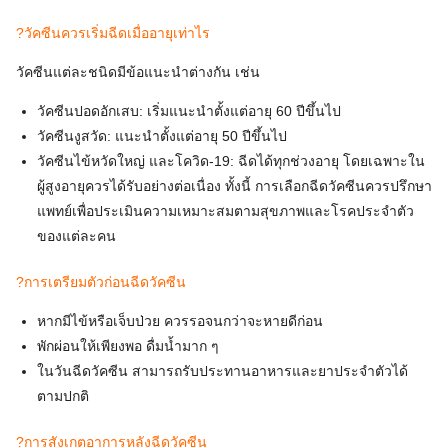
?วัคซีนควรเริ่มฉีดเมื่ออายุเท่าไร
วัคซีนแต่ละชนิดมีข้อแนะนำต่างกัน เช่น
วัคซีนปอดอักเสบ: เริ่มแนะนำตั้งแต่อายุ 60 ปีขึ้นไป
วัคซีนงูสวัด: แนะนำตั้งแต่อายุ 50 ปีขึ้นไป
วัคซีนไข้หวัดใหญ่ และโควิด-19: ฉีดได้ทุกช่วงอายุ โดยเฉพาะใน
ผู้สูงอายุควรได้รับอย่างต่อเนื่อง ทั้งนี้ การเลือกฉีดวัคซีนควรปรึกษา
แพทย์เพื่อประเมินความเหมาะสมตามสุขภาพและโรคประจำตัว
ของแต่ละคน
?การเตรียมตัวก่อนฉีดวัคซีน
หากมีไข้หรือเจ็บป่วย ควรรอจนกว่าจะหายดีก่อน
พักผ่อนให้เพียงพอ ดื่มน้ำมาก ๆ
ในวันฉีดวัคซีน สามารถรับประทานอาหารและยาประจำตัวได้
ตามปกติ
?การสังเกตอาการหลังฉีดวัคซีน