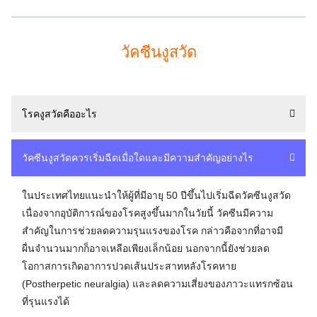
วัคซีนงูสวัด
โรคงูสวัดคืออะไร
Search
for:
วัคซีนงูสวัดควรเริ่มฉีดเมื่อใดและมีความสำคัญอย่างไร
ในประเทศไทยแนะนำให้ผู้ที่มีอายุ 50 ปีขึ้นไปเริ่มฉีดวัคซีนงูสวัด
เนื่องจากอุบัติการณ์ของโรคสูงขึ้นมากในวัยนี้ วัคซีนมีความ
สำคัญในการช่วยลดความรุนแรงของโรค กล่าวคือจากที่อาจมี
ผื่นจำนวนมากก็อาจเหลือเพียงเล็กน้อย นอกจากนี้ยังช่วยลด
โอกาสการเกิดอาการปวดเส้นประสาทหลังโรคหาย
(Postherpetic neuralgia) และลดความเสี่ยงของภาวะแทรกซ้อน
ที่รุนแรงได้