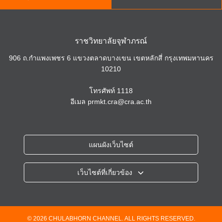
ราชวิทยาลัยจุฬาภรณ์
906 ถ.กำแพงเพชร 6 แขวงตลาดบางเขน เขตหลักสี่ กรุงเทพมหานคร
10210
โทรศัพท์
1118
อีเมล
prmkt.cra@cra.ac.th
แผนผังเว็บไซต์
เว็บไซต์ที่เกี่ยวข้อง
ราชวิทยาลัยจุฬาภรณ์
โรงพยาบาลจุฬาภรณ์
วิทยาลัยวิทยาศาสตร์การแพทย์เจ้าฟ้าจุฬาภรณ์
© 2026 CHULABHORN CHANNEL. ALL RIGHTS RESERVED.