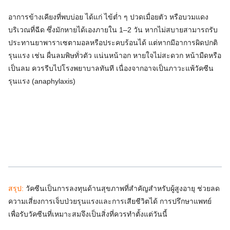
อาการข้างเคียงที่พบบ่อย ได้แก่ ไข้ต่ำ ๆ ปวดเมื่อยตัว หรือบวมแดง
บริเวณที่ฉีด ซึ่งมักหายได้เองภายใน 1–2 วัน หากไม่สบายสามารถรับ
ประทานยาพาราเซตามอลหรือประคบร้อนได้ แต่หากมีอาการผิดปกติ
รุนแรง เช่น ผื่นลมพิษทั่วตัว แน่นหน้าอก หายใจไม่สะดวก หน้ามืดหรือ
เป็นลม ควรรีบไปโรงพยาบาลทันที เนื่องจากอาจเป็นภาวะแพ้วัคซีน
รุนแรง (anaphylaxis)
สรุป:
วัคซีนเป็นการลงทุนด้านสุขภาพที่สำคัญสำหรับผู้สูงอายุ ช่วยลด
ความเสี่ยงการเจ็บป่วยรุนแรงและการเสียชีวิตได้ การปรึกษาแพทย์
เพื่อรับวัคซีนที่เหมาะสมจึงเป็นสิ่งที่ควรทำตั้งแต่วันนี้