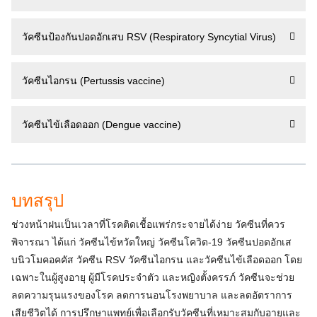
วัคซีนป้องกันปอดอักเสบ RSV (Respiratory Syncytial Virus)
วัคซีนไอกรน (Pertussis vaccine)
วัคซีนไข้เลือดออก (Dengue vaccine)
บทสรุป
ช่วงหน้าฝนเป็นเวลาที่โรคติดเชื้อแพร่กระจายได้ง่าย วัคซีนที่ควร
พิจารณา ได้แก่ วัคซีนไข้หวัดใหญ่ วัคซีนโควิด-19 วัคซีนปอดอักเส
บนิวโมคอคคัส วัคซีน RSV วัคซีนไอกรน และวัคซีนไข้เลือดออก โดย
เฉพาะในผู้สูงอายุ ผู้มีโรคประจำตัว และหญิงตั้งครรภ์ วัคซีนจะช่วย
ลดความรุนแรงของโรค ลดการนอนโรงพยาบาล และลดอัตราการ
เสียชีวิตได้ การปรึกษาแพทย์เพื่อเลือกรับวัคซีนที่เหมาะสมกับอายุและ