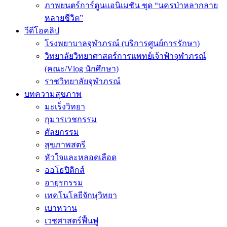
ภาพยนตร์การ์ตูนแอนิเมชัน ชุด “นครป่าหลากลาย
หลายชีวิต”
วีดีโอคลิป
โรงพยาบาลจุฬาภรณ์ (บริการศูนย์การรักษา)
วิทยาลัยวิทยาศาสตร์การแพทย์เจ้าฟ้าจุฬาภรณ์
(คณะ/Vlog นักศึกษา)
ราชวิทยาลัยจุฬาภรณ์
บทความสุขภาพ
มะเร็งวิทยา
กุมารเวชกรรม
ศัลยกรรม
สุขภาพสตรี
หัวใจและหลอดเลือด
ออโธปิดิกส์
อายุรกรรม
เทคโนโลยีจักษุวิทยา
เบาหวาน
เวชศาสตร์ฟื้นฟู