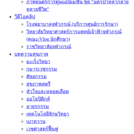
ภาพยนตร์การ์ตูนแอนิเมชัน ชุด “นครป่าหลากลาย
หลายชีวิต”
วีดีโอคลิป
โรงพยาบาลจุฬาภรณ์ (บริการศูนย์การรักษา)
วิทยาลัยวิทยาศาสตร์การแพทย์เจ้าฟ้าจุฬาภรณ์
(คณะ/Vlog นักศึกษา)
ราชวิทยาลัยจุฬาภรณ์
บทความสุขภาพ
มะเร็งวิทยา
กุมารเวชกรรม
ศัลยกรรม
สุขภาพสตรี
หัวใจและหลอดเลือด
ออโธปิดิกส์
อายุรกรรม
เทคโนโลยีจักษุวิทยา
เบาหวาน
เวชศาสตร์ฟื้นฟู