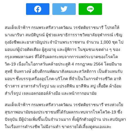
สมเด็จเจ้าฟ้าฯ กรมพระศรีสวางควัฒน วรขัตติยราชนารี โปรดให้
นางมาริษา สมบัติบูรณ์ ผู้ช่วยเลขาธิการราชวิทยาลัยจุฬากรณ์ เชิญ
ถุงยังชีพและยาสามัญประจำบ้านพระราชทาน จำนวน 1,000 ชุด ไป
มอบแก่ผู้ป่วยติดเตียง ผู้สูงอายุ และผู้พิการ ในชุมชนเขตต่าง ๆ ของ
กรุงเทพมหานคร ที่ได้รับผลกระทบจากการแพร่ระบาดของโรคโค
วิด-19 เนื่องในโอกาสวันคล้ายประสูติ 4 กรกฎาคม 2564 โดยมีนาย
สุทธิ จันทรวงษ์ อธิบดีกรมพัฒนาสังคมและสวัสดิการ เป็นตัวแทนรับ
มอบฯ ซึ่งบรรจุเครื่องอุปโภค-บริโภค ที่จำเป็นในการดำรงชีวิต อาทิ
ข้าวสาร อาหารสำเร็จรูป นม แปรงสีฟัน ยาสีฟัน สบู่ เสื้อยืด ผ้าอ้อม
สำเร็จรูป เจลแอลกอฮอล์ล้างมือ และหน้ากากอนามัย
สมเด็จเจ้าฟ้าฯ กรมพระศรีสวางควัฒน วรขัตติยราชนารี ทรงห่วงใย
สุขภาพอนามัยของประชาชนที่ได้รับผลกระทบจากโรคโควิด-19 ซึ่ง
ปัจจุบัน มีผู้ป่วยเพิ่มขึ้นเป็นจำนวนมาก ทั้งผู้กักตัวอยู่บ้าน ประสบปัญหา
ในเรื่องการดำรงชีพ ไม่มีงานทำ ขาดรายได้เลี้ยงดูตนเองและ