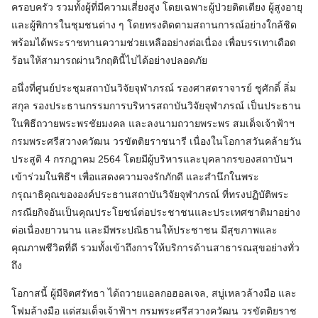
ครอบครัว รวมทั้งผู้ที่มีความเสี่ยงสูง โดยเฉพาะผู้ป่วยติดเตียง ผู้สูงอายุ
และผู้พิการในชุมชนต่าง ๆ โดยทรงติดตามสถานการณ์อย่างใกล้ชิด
พร้อมได้พระราชทานความช่วยเหลืออย่างต่อเนื่อง เพื่อบรรเทาเดือด
ร้อนให้สามารถผ่านวิกฤตินี้ไปได้อย่างปลอดภัย
อนึ่งที่ศูนย์ประชุมสถาบันวิจัยจุฬาภรณ์ รองศาสตราจารย์ ชูศักดิ์ ลิ่ม
สกุล รองประธานกรรมการบริหารสถาบันวิจัยจุฬาภรณ์ เป็นประธาน
ในพิธีถวายพระพรชัยมงคล และลงนามถวายพระพร สมเด็จเจ้าฟ้าฯ
กรมพระศรีสวางควัฒน วรขัตติยราชนารี เนื่องในโอกาสวันคล้ายวัน
ประสูติ 4 กรกฎาคม 2564 โดยมีผู้บริหารและบุคลากรของสถาบันฯ
เข้าร่วมในพิธีฯ เพื่อแสดงความจงรักภักดี และสำนึกในพระ
กรุณาธิคุณขององค์ประธานสถาบันวิจัยจุฬาภรณ์ ที่ทรงปฏิบัติพระ
กรณียกิจอันเป็นคุณประโยชน์ต่อประชาชนและประเทศชาติมาอย่าง
ต่อเนื่องยาวนาน และมีพระปณิธานให้ประชาชน มีสุขภาพและ
คุณภาพชีวิตที่ดี รวมทั้งเข้าถึงการให้บริการด้านสาธารณสุขอย่างทั่ว
ถึง
โอกาสนี้ ผู้มีจิตศรัทธา ได้ถวายแอลกอฮอลเจล, สบู่เหลวล้างมือ และ
โฟมล้างมือ แด่สมเด็จเจ้าฟ้าฯ กรมพระศรีสวางควัฒน วรขัตติยราช