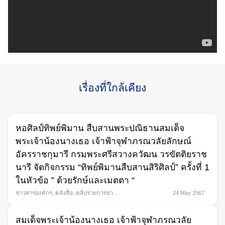
Search
for:
เรื่องที่ใกล้เคียง
หอศิลป์ทิพย์พิมาน สืบสานพระปณิธานสมเด็จ
พระเจ้าน้องนางเธอ เจ้าฟ้าจุฬาภรณวลัยลักษณ์
อัครราชกุมารี กรมพระศรีสวางควัฒน วรขัตติยราช
นารี จัดกิจกรรม “ทิพย์พิมานสืบสานสิริศิลป์” ครั้งที่ 1
ในหัวข้อ ” ด้วยรักษ์และเมตตา “
ข่าวสารองค์กร
,
คลังสื่อ
,
คลิปรายการข่าว
24 May 2567
พระราชสำนัก
,
คลิปสกู๊ปรายการ
สมเด็จพระเจ้าน้องนางเธอ เจ้าฟ้าจุฬาภรณวลัย