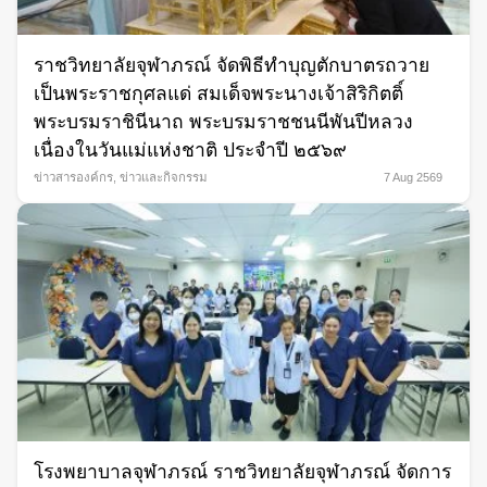
ราชวิทยาลัยจุฬาภรณ์ จัดพิธีทำบุญตักบาตรถวาย
เป็นพระราชกุศลแด่ สมเด็จพระนางเจ้าสิริกิตติ์
พระบรมราชินีนาถ พระบรมราชชนนีพันปีหลวง
เนื่องในวันแม่แห่งชาติ ประจำปี ๒๕๖๙
ข่าวสารองค์กร
,
ข่าวและกิจกรรม
7 Aug 2569
โรงพยาบาลจุฬาภรณ์ ราชวิทยาลัยจุฬาภรณ์ จัดการ