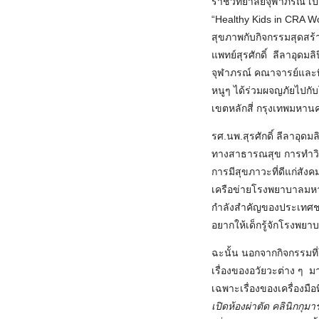
ราชวิทยาลัยจุฬาภรณ์ เป
“Healthy Kids in CRA W
สุขภาพกับกิจกรรมสุดสร
แพทย์สุรศักดิ์ ลีลาอุด
จุฬาภรณ์ คณาจารย์และพี
หนูๆ ได้ร่วมผจญภัยไปกั
เขตหลักสี่ กรุงเทพมหาน
รศ.นพ.สุรศักดิ์ ลีลาอุด
ทางสาธารณสุข การทำวิจั
การมีสุขภาวะที่ดีแก่สังค
เครือข่ายโรงพยาบาลมหาว
กำลังสำคัญของประเทศชา
อยากให้เด็กรู้จักโรงพยา
ฉะนั้น นอกจากกิจกรรมที่
เรื่องของอวัยวะต่าง ๆ ม
เฉพาะเรื่องของเครื่องมื
เปิดห้องผ่าตัด คลินิกกุม