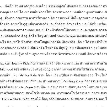
 Tour ซึ่งเป็นส่วนสำคัญที่จะพาเด็กๆ ร่วมผจญภัยไปกับเหล่ามาสคอตของราช
จุฬาภรณ์ โดยพาชมพื้นที่การให้บริการทางการแพทย์จริง ๆยกตัวอย่างเช่น
่ศูนย์กุมารเวชกรรม พาทัวร์ฐานฉุกเฉินการแพทย์เพื่อไปดูรถพยาบาลฉุกเฉิน
ด้วยตัวเอง พาไปดูศูนย์ภาพวินิจฉัยและรังสีร่วมรักษา เด็ก ๆ จะได้เห็นเครื่อง
ลงมือทดลองตรวจวินิจฉัย และมีเจ้าหน้าที่คอยให้คำแนะนำและจุดประกายตร
จและหลอดเลือด คือดูเอ็กโค่ ใส่หูฟังแพทย์ Stethoscope ฟังเสียงปอด เสียงหัวใจ
งไร และพาไปห้องที่คนส่วนใหญ่จะกลัวคือ ห้องผ่าตัด เด็ก ๆ ได้ร่วมเข้าไ
ศของการผ่าตัด มีเตียงผ่าตัด ไฟผ่าตัด มีหุ่นผู้ป่วยเสมือนกับเด็ก ๆ เป็นศ
ามคิด และรับรู้ทางด้านสุขภาพ หรือการบริการทางการแพทย์ เป็นทางเลือกข
Magical Healthy Kids กิจกรรมเสริมสร้างจินตนาการและนันทนาการสำหรับ
ildhood เซียมซีและประดิษฐ์มงกุฎ จากคณะแพทยศาสตร์ศรีสวางควัฒน ,
กอล์ฟ , Fun Art for Kids ชวนเด็ก ๆ เรียนรู้สืบสานศิลปวัฒนธรรมไทยใ
ฝ่ายศิลปวัฒนธรรม กีฬาและนันทนาการ , Painting Zone กิจกรรมระบายส
งสรรค์ และ Photo Zone ชวนน้อง ๆ ถ่ายภาพสานฝันหนูอยากเป็นหมอและพยา
ค์กร พร้อมด้วยการแสดงโชว์มายากล และการแสดงโชว์ความสามารถพิเศษขอ
 Dance Studio ที่ส่งเสริมให้เด็กๆ กล้าแสดงออกและสนุกสนานเพลิดเพลิ