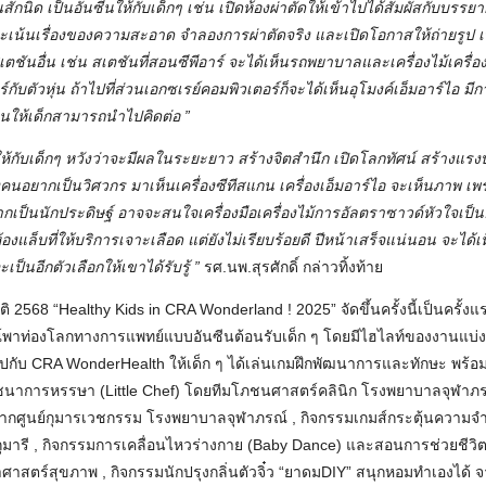
ึ้นสักนิด เป็นอันซีนให้กับเด็กๆ เช่น เปิดห้องผ่าตัดให้เข้าไปได้สัมผัสกับบรร
้ที่จะเน้นเรื่องของความสะอาด จำลองการผ่าตัดจริง และเปิดโอกาสให้ถ่ายรูป เพื่
ตชันอื่น เช่น สเตชันที่สอนซีพีอาร์ จะได้เห็นรถพยาบาลและเครื่องไม้เครื่อง
์กับตัวหุ่น ถ้าไปที่ส่วนเอกซเรย์คอมพิวเตอร์ก็จะได้เห็นอุโมงค์เอ็มอาร์ไอ
ฐานให้เด็กสามารถนำไปคิดต่อ ”
้กับเด็กๆ หวังว่าจะมีผลในระยะยาว สร้างจิตสำนึก เปิดโลกทัศน์ สร้างแรงบ
นอยากเป็นวิศวกร มาเห็นเครื่องซีทีสแกน เครื่องเอ็มอาร์ไอ จะเห็นภาพ เพ
กเป็นนักประดิษฐ์ อาจจะสนใจเครื่องมือเครื่องไม้การอัลตราซาวด์หัวใจเป็นอ
องแล็บที่ให้บริการเจาะเลือด แต่ยังไม่เรียบร้อยดี ปีหน้าเสร็จแน่นอน จะได้เห
ะเป็นอีกตัวเลือกให้เขาได้รับรู้ ”
รศ.นพ.สุรศักดิ์ กล่าวทิ้งท้าย
ิ 2568 “Healthy Kids in CRA Wonderland ! 2025” จัดขึ้นครั้งนี้เป็นครั้งแ
าท่องโลกทางการแพทย์แบบอันซีนต้อนรับเด็ก ๆ โดยมีไฮไลท์ของงานแบ่งเป
กับ CRA WonderHealth ให้เด็ก ๆ ได้เล่นเกมฝึกพัฒนาการและทักษะ พร้อม
นาการหรรษา (Little Chef) โดยทีมโภชนศาสตร์คลินิก โรงพยาบาลจุฬาภรณ์ 
จากศูนย์กุมารเวชกรรม โรงพยาบาลจุฬาภรณ์ , กิจกรรมเกมส์กระตุ้นความ
ารี , กิจกรรมการเคลื่อนไหวร่างกาย (Baby Dance) และสอนการช่วยชีวิต
สตร์สุขภาพ , กิจกรรมนักปรุงกลิ่นตัวจิ๋ว “ยาดมDIY” สนุกหอมทำเองได้