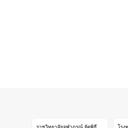
ราชวิทยาลัยจุฬาภรณ์ จัดพิธี
โรง