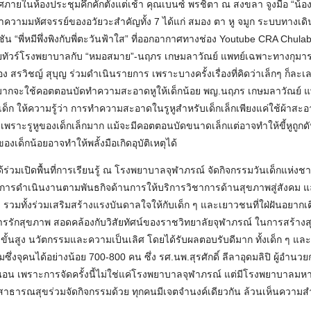
้องประชุมคึกคักตั้งแต่เช้า คุณเบนซ์ พรชิตา ณ สงขลา จูงมือ “น้อ
นหาความมหัศจรรย์ของอวัยวะสำคัญทั้ง 7 ได้แก่ สมอง ตา หู จมูก ระบบทางเ
ชัน “พี่หมีพึ่งพิงกับพี่ตะวันฟ้าใส” ที่ออกอากาศทางช่อง Youtube CRA Chul
ภัยทัวร์โรงพยาบาลกับ “หมอสมาย”-นฤภร เกษมลาวัณย์ แพทย์เฉพาะทางกุ
สรวิชญ์ สุบุญ ร่วมดำเนินรายการ เพราะบางครั้งเรื่องที่คิดว่าเล็กๆ ก็ละเลยไ
ส่วนมากจะใช้คอตตอนบัดทำความสะอาดหูให้เด็กน้อย พญ.นฤภร เกษมลาวัณย์ 
 ให้ความรู้ว่า การทำความสะอาดในรูหูสำหรับเด็กเล็กเพียงแค่ใช้ผ้าสะอาด
เพราะรูหูของเด็กเล็กมาก แม้จะมีคอตตอนบัดขนาดเล็กแต่อาจทำให้ขี้หูถูกด
เด็กน้อยอาจทำให้พลั้งมือเกิดอุบัติเหตุได้
ร่วมเปิดพื้นที่การเรียนรู้ ณ โรงพยาบาลจุฬาภรณ์ จัดกิจกรรมวันเด็กแห่งชา
ื่อนการดำเนินงานตามพันธกิจด้านการให้บริการวิชาการด้านสุขภาพสู่สังคม 
รวมทั้งร่วมเสริมสร้างแรงบันดาลใจให้กับเด็ก ๆ และเยาวชนที่ใฝ่ฝันอยากเ
ารรักสุขภาพ สอดคล้องกับวิสัยทัศน์ของราชวิทยาลัยจุฬาภรณ์ ในการสร้างสุ
ารขั้นสูง นวัตกรรมและความเป็นเลิศ โดยได้รับผลตอบรับดีมาก ทั้งเด็ก ๆ และ
มซึ่งจุคนได้อย่างน้อย 700-800 คน ซึ่ง รศ.นพ.สุรศักดิ์ ลีลาอุดมลิปิ ผู้อ
น่นอน เพราะการจัดครั้งนี้ไม่ใช่แค่โรงพยาบาลจุฬาภรณ์ แต่มีโรงพยาบาลมห
Search
for:
ารณสุขร่วมจัดกิจกรรมด้วย ทุกคนมีเจตจำนงค์เดียวกัน ล้วนเห็นความสำ