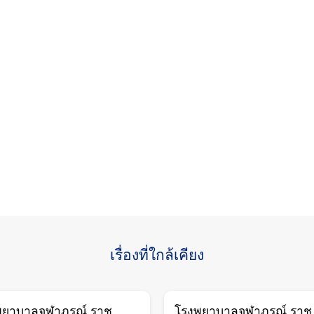
เรื่องที่ใกล้เคียง
พยาบาลจุฬาภรณ์ ราช
โรงพยาบาลจุฬาภรณ์ ราช