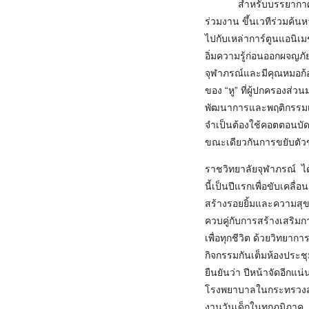
สำหรับบรรยากาศภายในห
ร่วมงาน ขึ้นเวทีร่วมค้
ไปกับเหล่าการ์ตูนแอนิเม
อิ่มความรู้ก่อนออกผจญ
จุฬาภรณ์และมีคุณหมอก้อง 
ของ “หู” ที่ผู้ปกครอง
พัฒนาการและพฤติกรรมเด็ก
จำเป็นต้องใช้คอตตอนบัด
ขณะเดียวกันการขยับตัวของ
ราชวิทยาลัยจุฬาภรณ์ ได้
นี้เป็นปีแรกเพื่อขับเคล
สร้างรอยยิ้มและความสุข 
ควบคู่กับการสร้างเสริมก
เพื่อทุกชีวิต ด้วยวิทยาก
กิจกรรมกันเต็มห้องประชุ
ยืนยันว่า ปีหน้าจัดอีกแ
โรงพยาบาลในกระทรวงสาธ
งานวันเด็กในทุกภูมิภาค