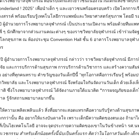
ิดโรงพยาบาลจุฬาภรณ์ ต้อนรับเด็กและเยาวชนเนื่องในวันเด็กแห่งชาติปร
onderland ! 2025” เพื่อนำเด็ก ๆ และเยาวชนพร้อมครอบครัว เปิดโลกการเร
้างสรรค์ พร้อมเรียนรู้เทคโนโลยีการแพทย์และวิทยาศาสตร์สุขภาพ โดยมี 
มลิปิ ผู้อำนวยการโรงพยาบาลจุฬาภรณ์ เป็นประธานเปิดงาน พร้อมด้วยทีม
่ ๆ นักศึกษาจากส่วนงานคณะต่างๆ ของราชวิทยาลัยจุฬาภรณ์ เข้าร่วมจัดฐา
บโลกสุขภาพ ณ ห้องประชุม Convention Hall ชั้น 6 อาคารโรงพยาบาลจุฬา
คร
มลิปิ ผู้อำนวยการโรงพยาบาลจุฬาภรณ์ กล่าวว่า ราชวิทยาลัยจุฬาภรณ์ มีภาร
ย และการบริการด้านสุขภาพ การบริการด้านวิชาการ และสร้างความสัมพันธ
ม อย่างที่ทุกคนทราบ คำขวัญของวันเด็กปีนี้ “ทุกโอกาสคือการเรียนรู้ พร้อมปร
ิทยาลัย และโรงพยาบาลจุฬาภรณ์ จึงพร้อมใจกันจัดงานวันเด็ก ด้วยเล็งเห
ติ ซึ่งโรงพยาบาลจุฬาภรณ์ ได้จัดงานภายใต้แนวคิด
”
การผจญภัยของเด็
บาล รู้จักสถานพยาบาลมากขึ้น
ให้ความเพลิดเพลินแล้ว สิ่งที่อยากจะสอดแทรกคือความรับรู้ทางด้านสุขภาพ
ากกว่านั้น คือ อยากให้แรงบันดาลใจ เพราะเด็กมีความคิดของตนเอง ถ้ามาได้ร
อที่เป็นไฮเทคโนโลยี อาจจะจุดประกายความคิดของเขาในวันข้างหน้า รศ.นพ.ส
ารเวชกรรม สำหรับเด็กน้อยครั้งนี้นับเป็นครั้งแรก คิดว่าในโอกาสวันเด็ก เด็ก