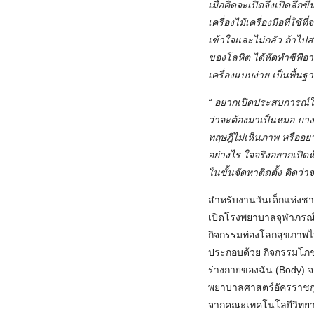
เมื่อคิดจะเปิดจึงเปิดลึกข
เครื่องไม้เครื่องมือที่ใช
เข้าใจและไม่กลัว ถ้าไปสเ
ของโลหิต ได้หัดทำซีพีอาร
เครื่องแบบง่าย เป็นพื้น
“ อยากเปิดประสบการณ์ให
ว่าจะต้องมาเป็นหมอ บางค
ทฤษฎีไม่เห็นภาพ หรืออยา
อย่างไร ใจจริงอยากเปิดห้
ในขั้นจัดหาติดตั้ง คิดว่าจ
สำหรับงานวันเด็กแห่งชาต
เปิดโรงพยาบาลจุฬาภรณ์พ
กิจกรรมท่องโลกสุขภาพไป
ประกอบด้วย กิจกรรมโภช
ร่างกายของฉัน (Body) 
พยาบาลศาสตร์อัครราชกุม
จากคณะเทคโนโลยีวิทยาศา