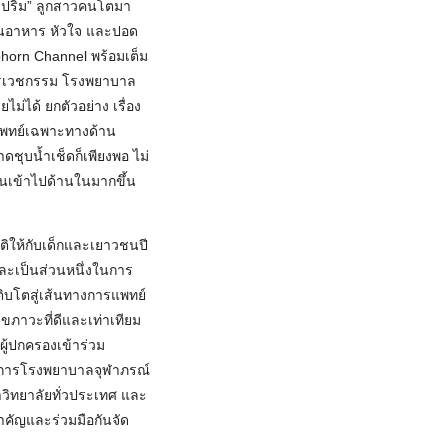
งปริม” ลูกสาวคนโตมา
ดินอาหาร หัวใจ และปอด
abhorn Channel พร้อมเต็ม
มารเวชกรรม โรงพยาบาล
ม่ได้ ยกตัวอย่าง เรื่อง
แพทย์เฉพาะทางด้าน
ชุบน้ำเช็ดก็เพียงพอ ไม่
ันเข้าไปด้านในมากขึ้น
ติให้กับเด็กและเยาวชนปี
และเป็นส่วนหนึ่งในการ
ติบโตสู่เส้นทางการแพทย์
ขภาวะที่ดีและเท่าเทียม
ผู้ปกครองเข้าร่วม
ำนวยการโรงพยาบาลจุฬาภรณ์
าวิทยาลัยทั่วประเทศ และ
คัญและร่วมมือกันจัด