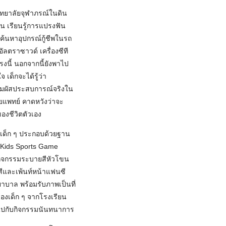
วิทยาลัยจุฬาภรณ์ในดิน
 เรียนรู้การแปรงฟัน
ค้นหาอุปกรณ์กู้ชีพในรถ
อัลตราซาวด์ เครื่องซีที
งนี้ นอกจากนี้ยังพาไป
 เด็กจะได้รู้ว่า
ปสัมผัสประสบการณ์จริงใน
ัลยแพทย์ คาดหวังว่าจะ
องชีวิตตัวเอง
เด็ก ๆ ประกอบด้วยฐาน
 Kids Sports Game
นกิจกรรมระบายสีหัวโขน
ีและเพ้นท์หน้าแฟนซี
บาล พร้อมรับภาพเป็นที่
งเด็ก ๆ จากโรงเรียน
นไปกับกิจกรรมนันทนาการ