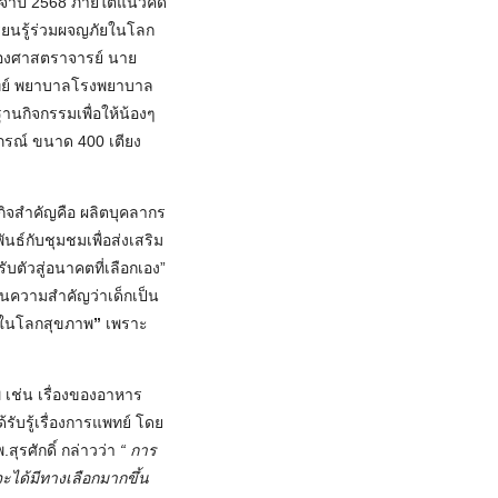
ะจำปี 2568 ภายใต้แนวคิด
ียนรู้ร่วมผจญภัยในโลก
รองศาสตราจารย์ นาย
แพทย์ พยาบาลโรงพยาบาล
นกิจกรรมเพื่อให้น้องๆ
ภรณ์ ขนาด 400 เตียง
กิจสำคัญคือ ผลิตบุคลากร
์กับชุมชมเพื่อส่งเสริม
ับตัวสู่อนาคตที่เลือกเอง”
็นความสำคัญว่าเด็กเป็น
กในโลกสุขภาพ
”
เพราะ
 เช่น เรื่องของอาหาร
ับรู้เรื่องการแพทย์ โดย
ุรศักดิ์ กล่าวว่า
“ การ
จะได้มีทางเลือกมากขึ้น