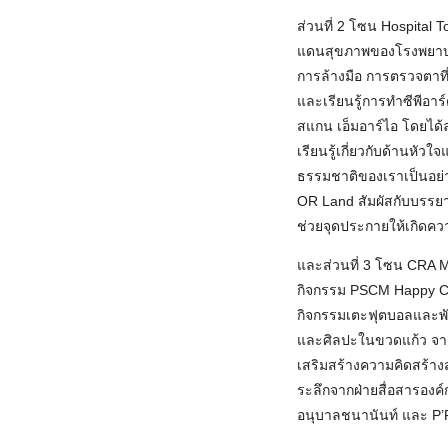
ส่วนที่ 2 โซน Hospital
แดนสุขภาพของโรงพยาบาล
การล้างมือ การตรวจตาที
และเรียนรู้การทำซีพีอาร์
สแกน เอ็มอาร์ไอ โดยได้
เรียนรู้เกี่ยวกับด้านหัวใ
ธรรมชาติของเราเป็นอย่า
OR Land สัมผัสกับบรรยากา
ช่วยจุดประกายให้เกิดคว
และส่วนที่ 3 โซน CRA 
กิจกรรม PSCM Happy Ch
กิจกรรมเตะฟุตบอลและพัด
และศิลปะในขวดแก้ว จาก
เสริมสร้างความคิดสร้า
ระลึกจากฝ่ายสื่อสารอง
อนุบาลชนานันท์ และ P’P