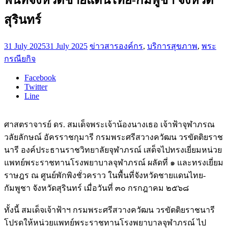
สุรินทร์
31 July 2025
31 July 2025
ข่าวสารองค์กร
,
บริการสุขภาพ
,
พระ
กรณียกิจ
Facebook
Twitter
Line
ศาสตราจารย์ ดร. สมเด็จพระเจ้าน้องนางเธอ เจ้าฟ้าจุฬาภรณ
วลัยลักษณ์ อัครราชกุมารี กรมพระศรีสวางควัฒน วรขัตติยราช
นารี องค์ประธานราชวิทยาลัยจุฬาภรณ์ เสด็จไปทรงเยี่ยมหน่วย
แพทย์พระราชทานโรงพยาบาลจุฬาภรณ์ ผลัดที่ ๑ และทรงเยี่ยม
ราษฎร ณ ศูนย์พักพิงชั่วคราว ในพื้นที่จังหวัดชายแดนไทย-
กัมพูชา จังหวัดสุรินทร์ เมื่อวันที่ ๓๐ กรกฎาคม ๒๕๖๘
ทั้งนี้ สมเด็จเจ้าฟ้าฯ กรมพระศรีสวางควัฒน วรขัตติยราชนารี
โปรดให้หน่วยแพทย์พระราชทานโรงพยาบาลจุฬาภรณ์ ไป