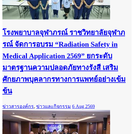
โรงพยาบาลจุฬาภรณ์ ราชวิทยาลัยจุฬาภ
รณ์ จัดการอบรม “Radiation Safety in
Medical Application 2569” ยกระดับ
มาตรฐานความปลอดภัยทางรังสี เสริม
ศักยภาพบุคลากรทางการแพทย์อย่างเข้ม
ข้น
ข่าวสารองค์กร
,
ข่าวและกิจกรรม
6 Aug 2569