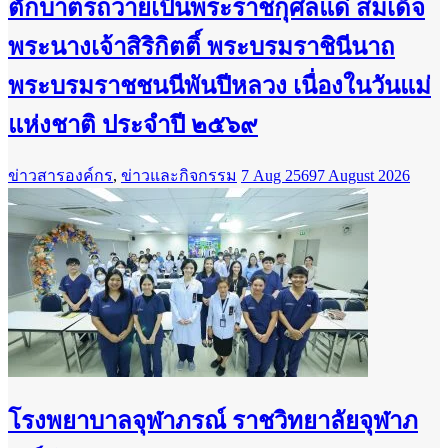
ตักบาตรถวายเป็นพระราชกุศลแด่ สมเด็จ
พระนางเจ้าสิริกิตติ์ พระบรมราชินีนาถ
พระบรมราชชนนีพันปีหลวง เนื่องในวันแม่
แห่งชาติ ประจำปี ๒๕๖๙
ข่าวสารองค์กร
,
ข่าวและกิจกรรม
7 Aug 2569
7 August 2026
โรงพยาบาลจุฬาภรณ์ ราชวิทยาลัยจุฬาภ