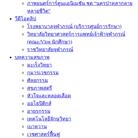
ภาพยนตร์การ์ตูนแอนิเมชัน ชุด “นครป่าหลากลาย
หลายชีวิต”
วีดีโอคลิป
โรงพยาบาลจุฬาภรณ์ (บริการศูนย์การรักษา)
วิทยาลัยวิทยาศาสตร์การแพทย์เจ้าฟ้าจุฬาภรณ์
(คณะ/Vlog นักศึกษา)
ราชวิทยาลัยจุฬาภรณ์
บทความสุขภาพ
มะเร็งวิทยา
กุมารเวชกรรม
ศัลยกรรม
สุขภาพสตรี
หัวใจและหลอดเลือด
ออโธปิดิกส์
อายุรกรรม
เทคโนโลยีจักษุวิทยา
เบาหวาน
เวชศาสตร์ฟื้นฟู