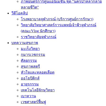
ภาพยนตร์การ์ตูนแอนิเมชัน ชุด “นครป่าหลากลาย
หลายชีวิต”
วีดีโอคลิป
โรงพยาบาลจุฬาภรณ์ (บริการศูนย์การรักษา)
วิทยาลัยวิทยาศาสตร์การแพทย์เจ้าฟ้าจุฬาภรณ์
(คณะ/Vlog นักศึกษา)
ราชวิทยาลัยจุฬาภรณ์
บทความสุขภาพ
มะเร็งวิทยา
กุมารเวชกรรม
ศัลยกรรม
สุขภาพสตรี
หัวใจและหลอดเลือด
ออโธปิดิกส์
อายุรกรรม
เทคโนโลยีจักษุวิทยา
เบาหวาน
เวชศาสตร์ฟื้นฟู