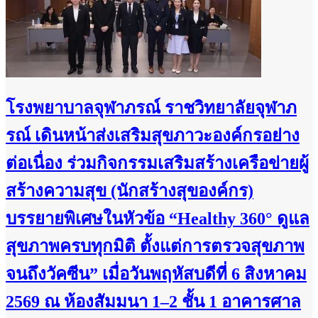
โรงพยาบาลจุฬาภรณ์ ราชวิทยาลัยจุฬาภ
รณ์ เดินหน้าส่งเสริมสุขภาวะองค์กรอย่าง
ต่อเนื่อง ร่วมกิจกรรมเสริมสร้างเครือข่ายผู้
สร้างความสุข (นักสร้างสุของค์กร)
บรรยายพิเศษในหัวข้อ “Healthy 360° ดูแล
สุขภาพครบทุกมิติ ตั้งแต่การตรวจสุขภาพ
จนถึงวัคซีน” เมื่อวันพฤหัสบดีที่ 6 สิงหาคม
2569 ณ ห้องสัมมนา 1–2 ชั้น 1 อาคารศาล