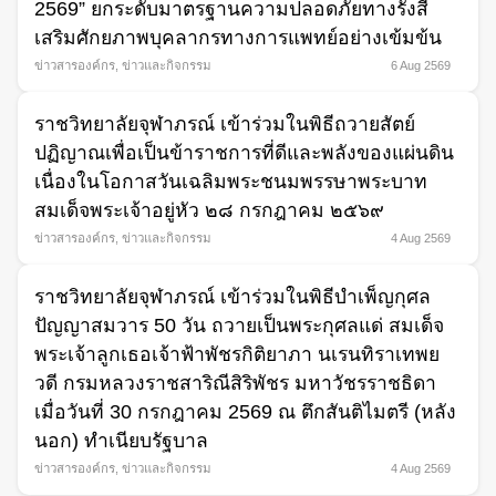
2569” ยกระดับมาตรฐานความปลอดภัยทางรังสี
เสริมศักยภาพบุคลากรทางการแพทย์อย่างเข้มข้น
ข่าวสารองค์กร
,
ข่าวและกิจกรรม
6 Aug 2569
Search
ราชวิทยาลัยจุฬาภรณ์ เข้าร่วมในพิธีถวายสัตย์
for:
ปฏิญาณเพื่อเป็นข้าราชการที่ดีและพลังของแผ่นดิน
เนื่องในโอกาสวันเฉลิมพระชนมพรรษาพระบาท
สมเด็จพระเจ้าอยู่หัว ๒๘ กรกฎาคม ๒๕๖๙
ข่าวสารองค์กร
,
ข่าวและกิจกรรม
4 Aug 2569
ราชวิทยาลัยจุฬาภรณ์ เข้าร่วมในพิธีบำเพ็ญกุศล
ปัญญาสมวาร 50 วัน ถวายเป็นพระกุศลแด่ สมเด็จ
พระเจ้าลูกเธอเจ้าฟ้าพัชรกิติยาภา นเรนทิราเทพย
วดี กรมหลวงราชสาริณีสิริพัชร มหาวัชรราชธิดา
เมื่อวันที่ 30 กรกฎาคม 2569 ณ ตึกสันติไมตรี (หลัง
นอก) ทำเนียบรัฐบาล
ข่าวสารองค์กร
,
ข่าวและกิจกรรม
4 Aug 2569