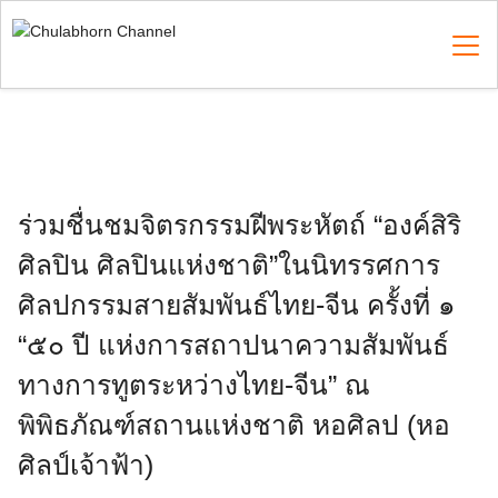
Skip
to
content
Search
for:
ร่วมชื่นชมจิตรกรรมฝีพระหัตถ์ “องค์สิริ
ศิลปิน ศิลปินแห่งชาติ”ในนิทรรศการ​
ศิลปกรรม​สายสัมพันธ์​ไทย​-จีน​ ครั้งที่​ ๑
“๕๐ ปี​ แห่งการสถาปนาความสัมพันธ์​
ทางการทูตระหว่างไทย-จีน” ณ
พิพิธภัณฑ์​สถาน​แห่งชาติ​ หอศิลป (หอ
ศิลป์เจ้าฟ้า)