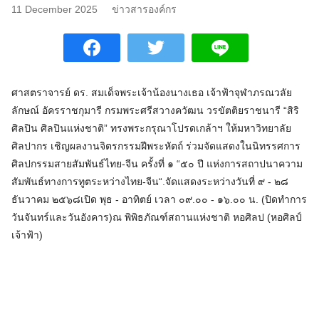
11 December 2025
ข่าวสารองค์กร
ศาสตราจารย์ ดร. สมเด็จพระเจ้าน้องนางเธอ เจ้าฟ้าจุฬาภรณวลัย
ลักษณ์ อัครราชกุมารี กรมพระศรีสวางควัฒน วรขัตติยราชนารี “สิริ
ศิลปิน ศิลปินแห่งชาติ” ทรงพระกรุณาโปรดเกล้าฯ ให้มหาวิทยาลัย
ศิลปากร เชิญผลงานจิตรกรรมฝีพระหัตถ์ ร่วมจัดแสดงในนิทรรศการ​
ศิลปกรรม​สายสัมพันธ์​ไทย​-จีน​ ครั้งที่​ ๑ “๕๐ ปี​ แห่งการสถาปนาความ
สัมพันธ์​ทางการทูตระหว่างไทย-จีน“.จัดแสดง​ระหว่างวันที่​ ๙ -​ ๒๘
ธันวาคม​ ๒๕๖๘เปิด พุธ​ -​ อาทิตย์​ เวลา​ ๐๙.๐๐ -​ ๑๖.๐๐ น.​ (ปิดทำการ
วันจันทร์​และวันอังคาร)ณ พิพิธภัณฑ์​สถาน​แห่งชาติ​ หอศิลป (หอศิลป์
เจ้าฟ้า)