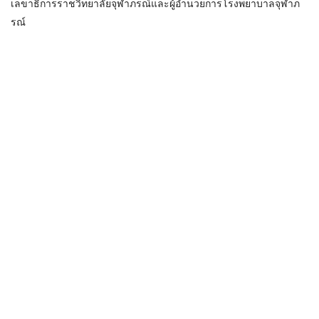
เลขาธิการราชวิทยาลัยจุฬาภรณ์และผู้อำนวยการโรงพยาบาลจุฬาภ
รณ์