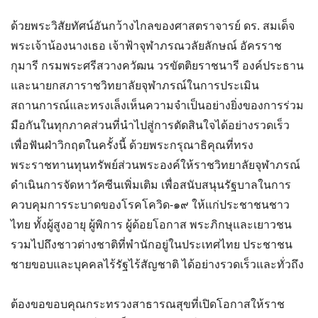
ด้วยพระวิสัยทัศน์อันกว้างไกลของศาสตราจารย์ ดร. สมเด็จ
พระเจ้าน้องนางเธอ เจ้าฟ้าจุฬาภรณวลัยลักษณ์ อัครราช
กุมารี กรมพระศรีสวางควัฒน วรขัตติยราชนารี องค์ประธาน
และนายกสภาราชวิทยาลัยจุฬาภรณ์ในการประเมิน
สถานการณ์และทรงเล็งเห็นความจำเป็นอย่างยิ่งของการร่วม
มือกันในทุกภาคส่วนที่นำไปสู่การตัดสินใจได้อย่างรวดเร็ว
เพื่อฟันฝ่าวิกฤตในครั้งนี้ ด้วยพระกรุณาธิคุณที่ทรง
พระราชทานทุนทรัพย์ส่วนพระองค์ให้ราชวิทยาลัยจุฬาภรณ์
ดำเนินการจัดหาวัคซีนเพิ่มเติม เพื่อสนับสนุนรัฐบาลในการ
ควบคุมการระบาดของโรคโควิด-๑๙ ให้แก่ประชาชนชาว
ไทย ทั้งผู้สูงอายุ ผู้พิการ ผู้ด้อยโอกาส พระภิกษุและเยาวชน
รวมไปถึงชาวต่างชาติที่พำนักอยู่ในประเทศไทย ประชาชน
ชายขอบและบุคคลไร้รัฐไร้สัญชาติ ได้อย่างรวดเร็วและทั่วถึง
ต้องขอขอบคุณกระทรวงสาธารณสุขที่เปิดโอกาสให้ราช