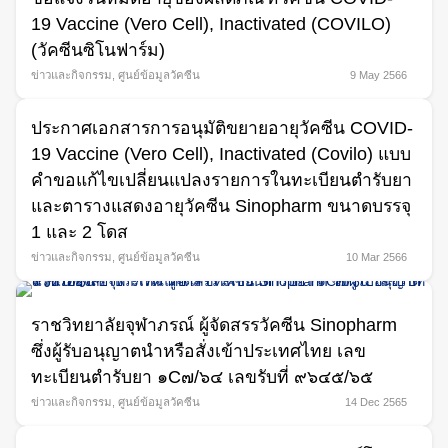
19 Vaccine (Vero Cell), Inactivated (COVILO)
(วัคซีนซิโนฟาร์ม)
ข่าวและกิจกรรม
,
ศูนย์ข้อมูลวัคซีน
9 May 2566
ประกาศเอกสารการอนุมัติขยายอายุวัคซีน COVID-
Search
19 Vaccine (Vero Cell), Inactivated (Covilo) แบบ
for:
คำขอแก้ไขเปลี่ยนแปลงรายการในทะเบียนตำรับยา
และตารางแสดงอายุวัคซีน Sinopharm ขนาดบรรจุ
1 และ 2 โดส
ข่าวและกิจกรรม
,
ศูนย์ข้อมูลวัคซีน
10 Mar 2566
ราชวิทยาลัยจุฬาภรณ์ ผู้จัดสรรวัคซีน Sinopharm
ซึ่งผู้รับอนุญาตนำหรือสั่งเข้าประเทศไทย เลข
ทะเบียนตำรับยา ๑C๗/๖๔ เลขรับที่ ๙๖๔๕/๖๕
ข่าวและกิจกรรม
,
ศูนย์ข้อมูลวัคซีน
14 Dec 2565