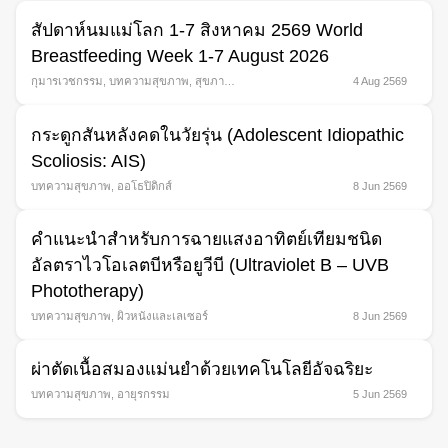
สัปดาห์นมแม่โลก 1-7 สิงหาคม 2569 World
Breastfeeding Week 1-7 August 2026
กุมารเวชกรรม
,
บทความสุขภาพ
,
สุขภาพ
4 Aug 2569
สตรี
กระดูกสันหลังคดในวัยรุ่น (Adolescent Idiopathic
Scoliosis: AIS)
บทความสุขภาพ
,
ออโธปิดิกส์
8 Jun 2569
คำแนะนำสำหรับการฉายแสงอาทิตย์เทียมชนิด
อัลตราไวโอเลตบีหรือยูวีบี (Ultraviolet B – UVB
Phototherapy)
บทความสุขภาพ
,
ผิวหนังและเลเซอร์
8 Jun 2569
ผ่าตัดเนื้อสมองแม่นยำด้วยเทคโนโลยีอัจฉริยะ
บทความสุขภาพ
,
อายุรกรรม
5 Jun 2569